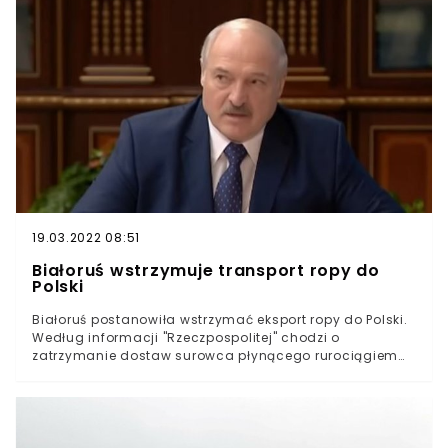
19.03.2022 08:51
Białoruś wstrzymuje transport ropy do
Polski
Białoruś postanowiła wstrzymać eksport ropy do Polski.
Według informacji "Rzeczpospolitej" chodzi o
zatrzymanie dostaw surowca płynącego rurociągiem
"Przyjaźń".W środę w okolicach południa dziennik
potwierdził informacje, według których dostawy ropy
naftowej do Polski zostaną wstrzymane.