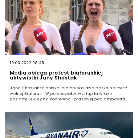
Łukaszenka przekroczył kolejną granicę.Białoruś po raz
kolejny zmieniła warunki wjazdu i wyjazdu z kraju. Nowe
rozporządzenie dotyczy także obcokrajowców, jednak
najbardziej dotknięci są przeciętni obywatele.
19.03.2022 08:48
Media obiega protest białoruskiej
aktywistki Jany Shostak
Jana Shostak to polsko-białoruska działaczka na rzecz
wolnej Białorusi. W poniedziałek wystąpiła wraz z
posłami Lewicy na konferencji prasowej pod ambasadą
swego kraju i ze łzami w oczach krzyczała przez pełną
minutę, chcąc zwrócić w ten sposób uwagę na
dramatyczną sytuację za białoruską granicą. Jej
protest związany jest przede wszystkim z wydarzeniami
wokół Ramana Pratasiewicza, które ponownie rozbudziły
zainteresowanie sytuacją na Białorusi.