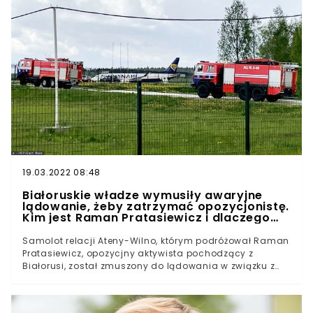
które w istocie należy uznać za porwanie samolotu,
oparto na fałszywych doniesieniach dotyczących
zagrożenia bombowego.Na pokładzie maszyny
znajdował się Raman Pratasiewicz, białoruski
opozycjonista, jeden z twórców kanału Nexta, na którym
publikowano m.in. szczegóły manifestacji w sprawie
sfałszowania wyborów na Białorusi, po których władze
państwowe blokowały niezależne źródła
internetowe.Aktywistę, którego białoruskie KGP umieściło
na liście osób "zaangażowanych w terroryzm",
aresztowano tuż po awaryjnym lądowaniu samolotu w
Mińsku. Przed aresztowaniem Pratasiewicz miał mówić
współpasażerom, że "czeka go tu śmierć".
19.03.2022 08:48
Białoruskie władze wymusiły awaryjne
lądowanie, żeby zatrzymać opozycjonistę.
Kim jest Raman Pratasiewicz i dlaczego
tak go się boją?
Samolot relacji Ateny-Wilno, którym podróżował Raman
Pratasiewicz, opozycjny aktywista pochodzący z
Białorusi, został zmuszony do lądowania w związku z
rzekomym zagrożeniem bombowym. Po lądowaniu
młody mężczyzna został zatrzymany przez białoruskie
służby. Pratasiewiczowi grozi kara śmierci.Wieczorem 23