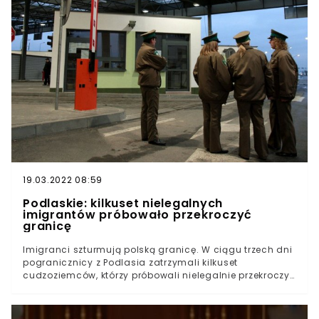
kilkudziesięciu uchodźców (głównie z Afganistanu),
którzy chcą ubiegać się o ochronę międzynarodową w
Polsce.Z początku uchodźców pilnowała Straż
Graniczna. Wkrótce Ministerstwo Obrony Narodowej
wysłało na miejsce blisko 1000 wojskowych, którzy
pilnują terenu w okolicy Usnarza Górnego. W okolicy
ustawiono też długi na przeszło 100 kilometrów drut
kolczasty.W minionych dniach "Wiadomości" TVP nie
ustawały w staraniach przekonania telewidzów, że
przepuszczenie grupy przez polską granicę zagraża
bezpieczeństwu Europy. Potem było już tylko groźniej.
19.03.2022 08:59
Podlaskie: kilkuset nielegalnych
imigrantów próbowało przekroczyć
granicę
Imigranci szturmują polską granicę. W ciągu trzech dni
pogranicznicy z Podlasia zatrzymali kilkuset
cudzoziemców, którzy próbowali nielegalnie przekroczyć
granicę polską-białoruską. To pierwsze oznaki
problemu, z którym od dłuższego czasu zmaga się
Litwa.