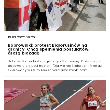
informacje:"Do czasu podjęcia decyzji na poziomie
europejskim PLL LOT rozważa zmiany tras dla samolotów
wykonujących połączenia nad terytorium Białorusi. Na
dziś zaplanowane są dwa takie loty – do Mińska i do
Moskwy".
19.03.2022 09:20
Bobrowniki: protest Białorusinów na
granicy. Chcą spełnienia postulatów,
grożą blokadą
Bobrowniki: protest na granicy z Białorusią. Cała akcja
odbywała się pod hasłem "Dla wolnej Białorusi”. Przekaz
skierowany w reżim Aleksandra Łukaszenki oraz
przyglądającej się jego działaniom Europy jest jasny.5
czerwca w Bobrownikach rozpoczął się protest na
granicy z Białorusią. Społeczność Białorusinów
postanowiła wyrazić swój sprzeciw wobec więzienia w
kraju swoich rodaków przez prezydenta Aleksandra
Łukaszenkę.Protest nieopodal Bobrowników
zorganizował Narodowy Zarząd Antykryzysowy (NAU).
Biało-czerwono-białe flagi, herb Białorusi oraz
wolnościowe hasła masowo pojawiły się na