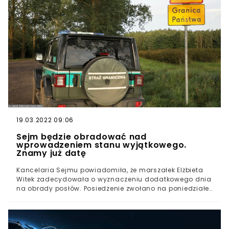
19.03.2022 09:06
Sejm będzie obradować nad
wprowadzeniem stanu wyjątkowego.
Znamy już datę
Kancelaria Sejmu powiadomiła, że marszałek Elżbieta
Witek zadecydowała o wyznaczeniu dodatkowego dnia
na obrady posłów. Posiedzenie zwołano na poniedziałek
6 września. Czy Sejm zdecyduje się uchylić
postanowienie prezydenta? Dodatkowe posiedzenie
Sejmu już wkrótceNa poniedziałek 6 września marszałek
Elżbieta Witek wyznaczyła dodatkowe posiedzenie