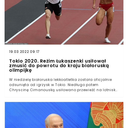
przygranicznym terenie. Sobotni protest miał zwrócić
uwagę kierowców, którzy kierowali się do przejścia
granicznego w Bobrownikach. Wzdłuż drogi ustawiła się
długa linia społeczności białoruskiej.
19.03.2022 09:17
Tokio 2020. Reżim Łukaszenki usiłował
zmusić do powrotu do kraju białoruską
olimpijkę
W niedzielę białoruska lekkoatletka została oficjalnie
odsunięta od igrzysk w Tokio. Niedługo potem
Chryscinę Cimanouską usiłowano przewieźć na lotnisko
i zmusić do powrotu do Mińska. – Łukaszenka
maksymalnie "czyści" wszelkie realne i potencjalne
punkty oporu – ocenia dr Michał Patryk Sadłowski,
specjalista ds. obszaru poradzieckiego.Chryscina
Cimanouska otwarcie skrytykowała zaniedbania
sztabu szkoleniowego, z powodu których trzy białoruskie
biegaczki nie zostały dopuszczone do zmagań w Tokio.