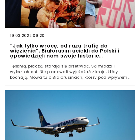
19.03.2022 09:20
“Jak tylko wrócę, od razu trafię do
więzienia”. Białorusini uciekli do Polski i
opowiedzieli nam swoje historie
[REPORTAŻ]
Tęsknią, płaczą, starają się przetrwać. Są młodzi i
wykształceni. Nie planowali wyjeżdżać z kraju, który
kochają. Mowa tu o Białorusinach, którzy pod wpływem
prześladowań i represji ze strony władzy byli zmuszeni
uciec z ojczyzny. Dzisiaj po raz pierwszy odważyli się
opowiedzieć swoją historię.Żodzino, komisariat policji
pod Mińskiem. Kilkanaście osób tłoczy się w celi
przeznaczonej dla czterech. Ciężarówki z
aresztowanymi protestującymi co chwila parkują pod
tym i innymi komisariatami. Po pewnym czasie w
celach brakuje już miejsca w środku, ale nikt się tym nie
przejmuje. Autorytarna władza szybko znajduje
rozwiązanie. Pada decyzja o przetrzymaniu pozostałych
przez 14 dni na zewnątrz, pod płotem.- Zatrzymano mnie