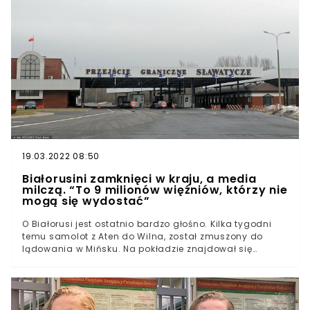
19.03.2022 08:50
Białorusini zamknięci w kraju, a media
milczą. “To 9 milionów więźniów, którzy nie
mogą się wydostać”
O Białorusi jest ostatnio bardzo głośno. Kilka tygodni
temu samolot z Aten do Wilna, został zmuszony do
lądowania w Mińsku. Na pokładzie znajdował się
opozycyjny dziennikarz z Białorusi, Roman Protasiewicz,
który tym podstępem został pojmany. Reżim Aleksandra
Łukaszenki staje się coraz bardziej rygorystyczny, a
Białorusini obawiają się o swoją wolność. Tym razem