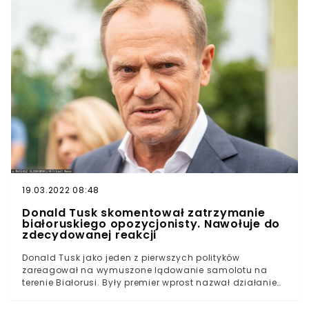
maja białoruskie władze wymusiły lądowanie samolotu
linii Ryanair lecącego z Aten do Wilna. Jako pretekst
przedstawicielom reżimu Aleksandra Łukaszenki
posłużyła wiadomość o zagrożeniu bombowym.Po
lądowaniu ustalono, ze doniesienia były nieprawdziwe,
a część komentatorów postawiła sprawę jasno –
białoruski dyktator dopuścił się porwania samolotu.
Wszystko po to, by aresztować Ramana Pratasiewicza,
opozycjonistę, który od 2019 roku przebywał poza
Białorusią.
19.03.2022 08:48
Donald Tusk skomentował zatrzymanie
białoruskiego opozycjonisty. Nawołuje do
zdecydowanej reakcji
Donald Tusk jako jeden z pierwszych polityków
zareagował na wymuszone lądowanie samolotu na
terenie Białorusi. Były premier wprost nazwał działanie
aktem państwowego terroryzmu, na jaki zdecydował się
Aleksandr Łukaszenka. Stanowisko równolegle wydał