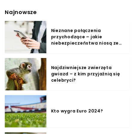
Mateusz Morawiecki. Następny był prezydent Andrzej
Duda. Co ciekawe, jako ostatni zareagowali pracownicy
Najnowsze
Ministerstwa Spraw Zagranicznych. Donald Tusk jako
były przewodniczący Rady Europejskiej ma moc
nagłaśniania skandalicznych postaw naszych
Nieznane połączenia
sąsiadów na arenie międzynarodowej. Postanowił więc
przychodzące – jakie
wykorzystać media społecznościowe, by w ostrych
słowach skrytykował białoruskie, autorytarne władze.
niebezpieczeństwa niosą ze
sobą?
Najdziwniejsze zwierzęta
gwiazd – z kim przyjaźnią się
celebryci?
Kto wygra Euro 2024?