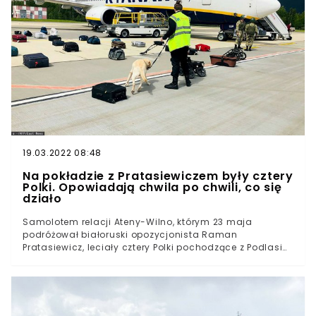
19.03.2022 08:48
Na pokładzie z Pratasiewiczem były cztery
Polki. Opowiadają chwila po chwili, co się
działo
Samolotem relacji Ateny-Wilno, którym 23 maja
podróżował białoruski opozycjonista Raman
Pratasiewicz, leciały cztery Polki pochodzące z Podlasia.
Młodego aktywistę zatrzymano tuż po awaryjnym
lądowaniu maszyny. "Psy obwąchiwały każdą naszą
rzecz".O powodach wymuszenia lądowania samolotu
linii Ryanair lecącego z Aten do Wilna przez białoruskie
władze pisaliśmy TUTAJ.Działania reżimu Łukaszenki,