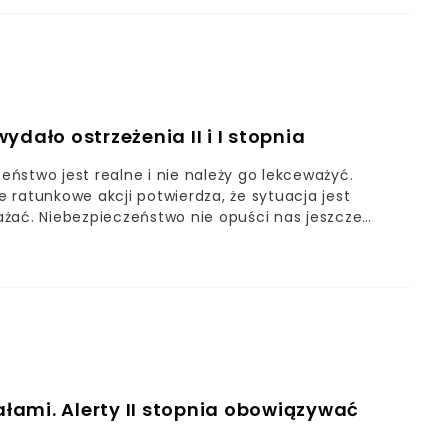
dało ostrzeżenia II i I stopnia
zeństwo jest realne i nie należy go lekceważyć.
 ratunkowe akcji potwierdza, że sytuacja jest
żać. Niebezpieczeństwo nie opuści nas jeszcze
e do Polski ponownie zawitał upał. Niestety
na w kraju zaowocowała objęciem całego kraju
hać na nasze bezpieczeństwo.
łami. Alerty II stopnia obowiązywać