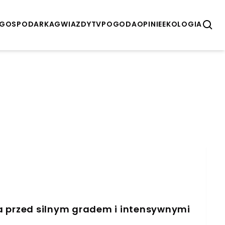
GOSPODARKA
GWIAZDY
TV
POGODA
OPINIE
EKOLOGIA
a przed silnym gradem i intensywnymi