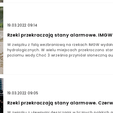
będą burze z porywami wiatru do 80 km/h - ostrzega 
19.03.2022 09:14
Rzeki przekraczają stany alarmowe. IMGW
W związku z falą wezbraniową na rzekach IMGW wydało 
hydrologicznych. W wielu miejscach przekroczono stan
poziomu wody.Choć 3 września przyniósł słoneczną au
rzekach nadal stwarza niebezpieczeństwo dla mieszka
17:00 Instytut Meteorologii i Gospodarki Wodnej wydał
19.03.2022 09:05
Rzeki przekraczają stany alarmowe. Czer
W związku z ulewnymi deszczami w licznych polskich 