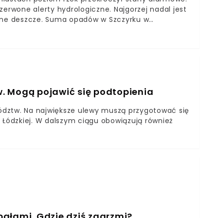
zerwone alerty hydrologiczne. Najgorzej nadal jest
ywne deszcze. Suma opadów w Szczyrku w
wał w nocy Instytut Meteorologii i Gospodarki
eszczowa aura utrzyma się też w środę. Na
Stawów spadło już 21,1 mm deszczu" – przekazało
 rana w Dolinie Pięciu Stawów spadło już 21,1 mm
IB METEO POLSKA (@IMGWmeteo) September 1, 2021
. Mogą pojawić się podtopienia
ództw. Na największe ulewy muszą przygotować się
 Łódzkiej. W dalszym ciągu obowiązują również
ałami. Gdzie dziś zagrzmi?