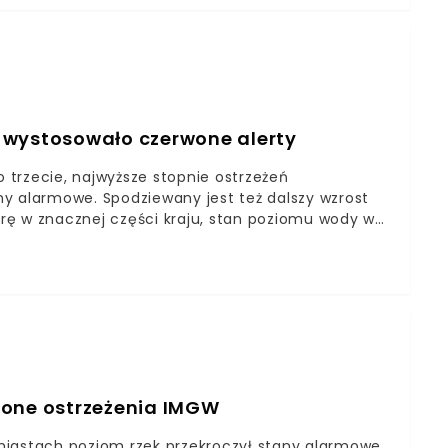
synoptyczka IMGW-PIB: Agata Wojtkiewicz.
 wystosowało czerwone alerty
trzecie, najwyższe stopnie ostrzeżeń
y alarmowe. Spodziewany jest też dalszy wzrost
rę w znacznej części kraju, stan poziomu wody w
ńców niektórych regionów Polski.Tuż przed godziną
 nowe ostrzeżenia hydrologiczne trzeciego stopnia.
wone ostrzeżenia IMGW
miastach poziom rzek przekroczył stany alarmowe.