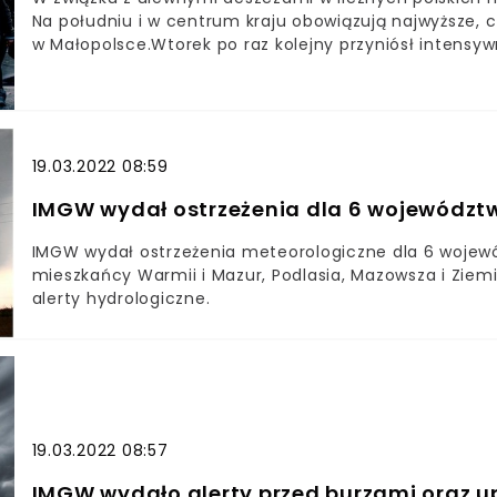
Na południu i w centrum kraju obowiązują najwyższe, c
w Małopolsce.Wtorek po raz kolejny przyniósł intens
województwie śląskim przekroczyła 102mm – poinformo
Wodnej. W Tatrach sumy opadów przekraczały 90mm.D
południu kraju nadal pada. "Od rana w Dolinie Pięciu 
IMGW.12:30 #IMGWlive Na południu kraju wciąż pada. Od
deszczu.#IMGW pic.twitter.com/CUr6ERjFyt— IMGW-P
19.03.2022 08:59
IMGW wydał ostrzeżenia dla 6 województw
IMGW wydał ostrzeżenia meteorologiczne dla 6 wojew
mieszkańcy Warmii i Mazur, Podlasia, Mazowsza i Ziemi
alerty hydrologiczne.
19.03.2022 08:57
IMGW wydało alerty przed burzami oraz up