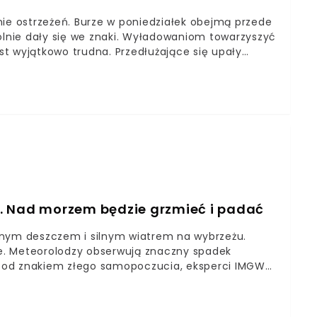
nie ostrzeżeń. Burze w poniedziałek obejmą przede
gólnie dały się we znaki. Wyładowaniom towarzyszyć
est wyjątkowo trudna. Przedłużające się upały
 liczyć trzeba się z kolejnymi zagrożeniami.W
eczne burze. W niedzielę eksperci z IMGW ostrzegali
d Lublina (więcej na ten temat przeczytasz
tronią od zapowiedzi dużego niebezpieczeństwa.
. Nad morzem będzie grzmieć i padać
sywnym deszczem i silnym wiatrem na wybrzeżu.
e. Meteorolodzy obserwują znaczny spadek
pod znakiem złego samopoczucia, eksperci IMGW
o aż do powiatu puckiego z Helem obowiązują
dziny 16 spodziewać można się wystąpienia burz.
nozowane są opady deszczu. Opadom towarzyszyć