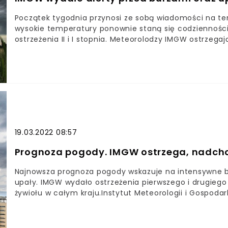
Początek tygodnia przynosi ze sobą wiadomości na tem
wysokie temperatury ponownie staną się codzienności
ostrzeżenia II i I stopnia. Meteorolodzy IMGW ostrzegaj
odetchnąć wszystkim od nieustannych burz oraz silny
horyzontu nadeszły zmiany.Poniedziałkowa prognoza 
ostrzeżenia. IMGW zdecydowało się na wydanie alertów 
niebezpiecznych zjawisk przebiega niemal pośrodku kr
19.03.2022 08:57
Prognoza pogody. IMGW ostrzega, nadchodz
Najnowsza prognoza pogody wskazuje na intensywne bur
upały. IMGW wydało ostrzeżenia pierwszego i drugiego 
żywiołu w całym kraju.Instytut Meteorologii i Gospod
nadchodzące cztery dni. Od 26 do 29 lipca w całym k
Pierwszy stopień zagrożenia wydano dla województw:
mazurskiego, podlaskiego, lubuskiego, śląskiego, doln