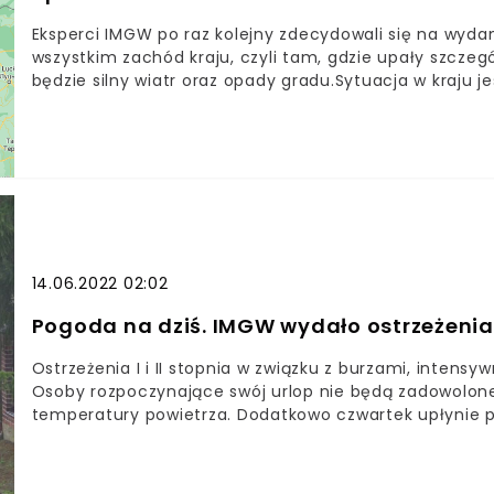
Eksperci IMGW po raz kolejny zdecydowali się na wyda
wszystkim zachód kraju, czyli tam, gdzie upały szcze
będzie silny wiatr oraz opady gradu.Sytuacja w kraju j
mocno wpływają na samopoczucie. IMGW nie ukrywa, że
poniedziałek po raz kolejny pojawić mogą się niebezpi
przed superkomórką burzową tworzącą się na północ o
>TUTAJ<). Poniedziałkowe przewidywania również nie s
14.06.2022 02:02
Pogoda na dziś. IMGW wydało ostrzeżenia
Ostrzeżenia I i II stopnia w związku z burzami, inten
Osoby rozpoczynające swój urlop nie będą zadowolon
temperatury powietrza. Dodatkowo czwartek upłynie 
wyjaśniają dlaczego.Na linii od powiatu koszalińskieg
ostrzeżenia w związku z prognozą pogody. Do około go
To jednak nie będzie koniec gwałtownej aury.- Prog