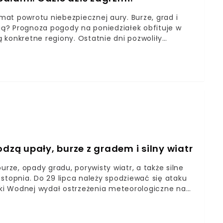
at powrotu niebezpiecznej aury. Burze, grad i
ą? Prognoza pogody na poniedziałek obfituje w
ą konkretne regiony. Ostatnie dni pozwoliły
ch opadów deszczu, oraz gradu. Niestety zza
pogody to przede wszystkim dawno niewidziane
II oraz I stopnia. Linia prognozowanych
aju.
ą upały, burze z gradem i silny wiatr
ze, opady gradu, porywisty wiatr, a także silne
stopnia. Do 29 lipca należy spodziewać się ataku
arki Wodnej wydał ostrzeżenia meteorologiczne na
raju wystąpią niebezpieczne zjawiska pogodowe.
 zachodniopomorskiego, pomorskiego, warmińsko-
ośląskiego, a także kujawsko-pomorskiego.