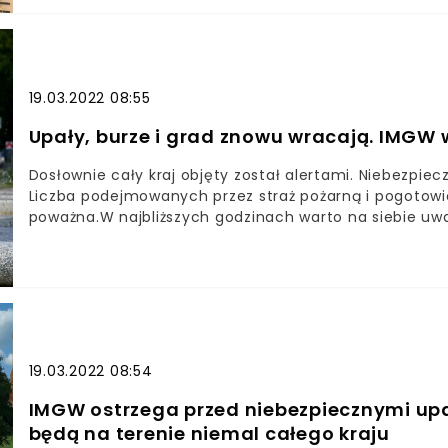
19.03.2022 08:55
Upały, burze i grad znowu wracają. IMGW wy
Dosłownie cały kraj objęty został alertami. Niebezpiec
Liczba podejmowanych przez straż pożarną i pogotowie
poważna.W najbliższych godzinach warto na siebie uwa
przez jakiś czas.Eksperci IMGW nie mają wątpliwości, ż
towarzyszą mu również burze.Sytuacja meteorologicz
ostrzeżeniami II i I stopnia. Trzy zagrożenia będą czy
19.03.2022 08:54
IMGW ostrzega przed niebezpiecznymi upa
będą na terenie niemal całego kraju