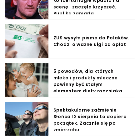
koncertu nagle wpadła na
scenę i zaczęła krzyczeć.
Publika zamarła
ZUS wysyła pisma do Polaków.
Chodzi o ważne ulgi od opłat
5 powodów, dla których
mleko i produkty mleczne
powinny być stałym
elementem diety roczniaka
Spektakularne zaćmienie
Słońca 12 sierpnia to dopiero
początek. Zacznie się po
zmierzchu