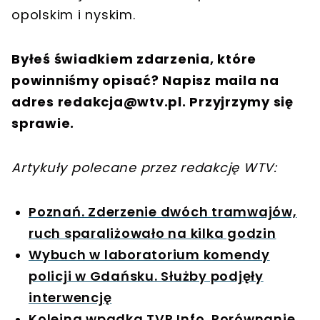
opolskim i nyskim.
Byłeś świadkiem zdarzenia, które
powinniśmy opisać? Napisz maila na
adres
redakcja@wtv.pl
. Przyjrzymy się
sprawie.
Artykuły polecane przez redakcję WTV:
Poznań. Zderzenie dwóch tramwajów,
ruch sparaliżowało na kilka godzin
Wybuch w laboratorium komendy
policji w Gdańsku. Służby podjęły
interwencję
Kolejna wpadka TVP Info. Porównanie