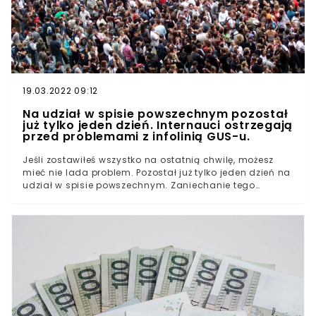
iż samospis internetowy nie zostanie przeprowadzony.
19.03.2022 09:12
Na udział w spisie powszechnym pozostał
już tylko jeden dzień. Internauci ostrzegają
przed problemami z infolinią GUS-u.
Jeśli zostawiłeś wszystko na ostatnią chwilę, możesz
mieć nie lada problem. Pozostał już tylko jeden dzień na
udział w spisie powszechnym. Zaniechanie tego
obowiązku grozi surową karą finansową. Internauci
ostrzegają, że wyjątkowo ciężko dodzwonić się w
ostatnim czasie na infolinię GUS-u.