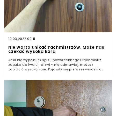
19.03.2022 09:11
Nie warto unikać rachmistrzów. Może nas
czekać wysoka kara
Jeśli nie wypełniłeś spisu powszechnego i rachmistrz
zapuka do twoich drzwi - nie odmawiaj, możesz
zapłacić wysoką karę. Pojawiły się pierwsze wnioski o
ukaranie osób, które nie chciały dać się spisać. Spis
powszechny jest obowiązkowy, a czas na spisanie się
mija 30 września. Kiedy skontaktuje się z nami
rachmistrz, nie mamy możliwości odmowy - wówczas
spisać się po prostu trzeba.