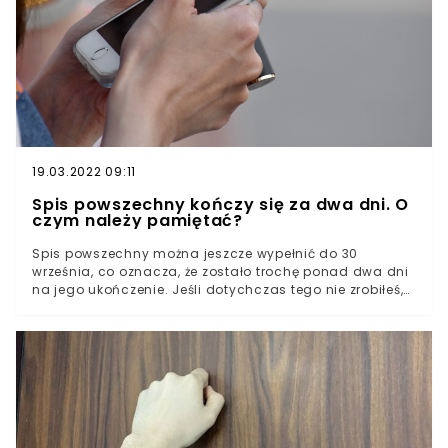
19.03.2022 09:11
Spis powszechny kończy się za dwa dni. O
czym należy pamiętać?
Spis powszechny można jeszcze wypełnić do 30
września, co oznacza, że zostało trochę ponad dwa dni
na jego ukończenie. Jeśli dotychczas tego nie zrobiłeś,
warto się zainteresować - za niedopełnienie obowiązku
spisowego grozi kara do 5 tys. zł.Trzeba również uważać
na telefony i dzwonki do drzwi - być może próbuje się do
nas dostać rachmistrz spisowy.