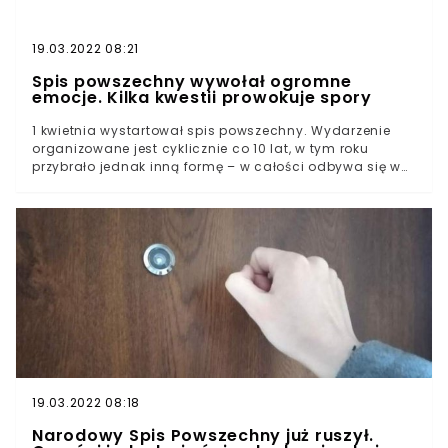
19.03.2022 08:21
Spis powszechny wywołał ogromne
emocje. Kilka kwestii prowokuje spory
1 kwietnia wystartował spis powszechny. Wydarzenie
organizowane jest cyklicznie co 10 lat, w tym roku
przybrało jednak inną formę – w całości odbywa się w
Internecie. Przeniesienie do sieci nie oznacza jednak, że
funkcjonować nie będą również rachmistrzowie
telefoniczni. Część z nich rozmawiać będzie z osobami,
które nie mają dostępu do sieci.Kontrowersje pojawiły
się już w kwestii bardzo wysokiej kary, którą zapłacić
będzie musiał każdy, kto nie będzie chciał się spisać lub
po prostu tego nie zrobi. Grzywna sięga 5 tys. zł.Jak przy
każdym spisie, pojawiają się również pierwsze
kontrowersje. Jedne dotyczą samej formy badania, a
inne kwestii wyboru spisujących. Część wynika z
poglądów samych badaczy, inne z braku
odpowiedniego przygotowania, a jeszcze inne z chęci
protestu.
19.03.2022 08:18
Narodowy Spis Powszechny już ruszył.