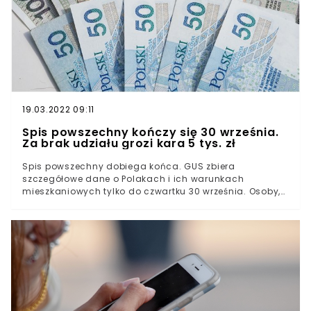
19.03.2022 09:11
Spis powszechny kończy się 30 września.
Za brak udziału grozi kara 5 tys. zł
Spis powszechny dobiega końca. GUS zbiera
szczegółowe dane o Polakach i ich warunkach
mieszkaniowych tylko do czwartku 30 września. Osoby,
które nie wezmą udziału w badaniu narażają się na karę
rzędu 5 tys. zł. Niektórzy mogą trafić nawet do więzienia.