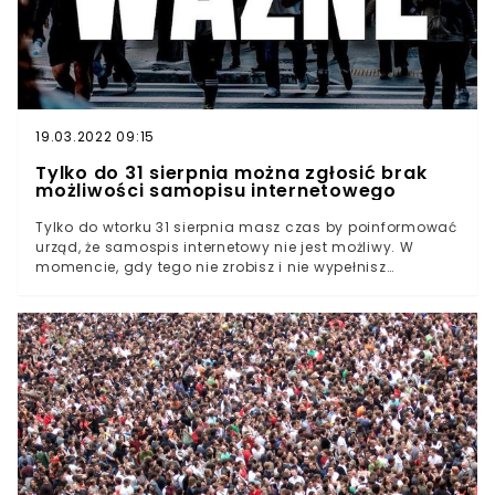
19.03.2022 09:15
Tylko do 31 sierpnia można zgłosić brak
możliwości samopisu internetowego
Tylko do wtorku 31 sierpnia masz czas by poinformować
urząd, że samospis internetowy nie jest możliwy. W
momencie, gdy tego nie zrobisz i nie wypełnisz
obowiązku spisania się, nałożona zostanie kara w
wysokości nawet do 5 tys. złotych. Został mniej niż
miesiąc do tego, by wypełnić formularz.- Obowiązkową
formą jest samospis internetowy - informuje na
rządowej stronie Główny Urząd Statystyczny. - Metoda
uzupełniająca to spis przez telefon, na infolinii spisowej
lub wywiad z rachmistrzem - dodaje GUS w oficjalnym
komunikacie.31 sierpnia 2021 roku mija jeden z terminów
wyznaczonych przez ustawodawcę. Tylko do
ostatniego dnia sierpnia przewidziano możliwość
zgłoszenia się do właściwego urzędu i poinformowanie,