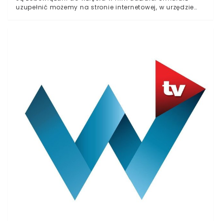
uzupełnić możemy na stronie internetowej, w urzędzie
gminy lub udzielając odpowiedzi na pytania podczas
rozmowy telefonicznejZa uchylenie się od obowiązku
grozi kara pozbawienia wolności do lat dwóch lub
wysoka grzywnaW skrajnych przypadkach, za odmowę
wzięcia udziału w spisie powszechnym, czekać nas
może nawet kara pozbawienia wolności.