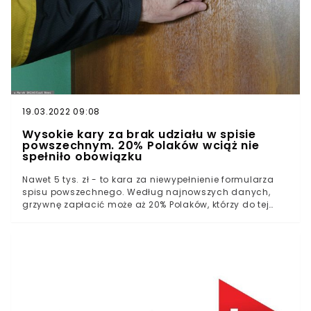
19.03.2022 09:08
Wysokie kary za brak udziału w spisie
powszechnym. 20% Polaków wciąż nie
spełniło obowiązku
Nawet 5 tys. zł - to kara za niewypełnienie formularza
spisu powszechnego. Według najnowszych danych,
grzywnę zapłacić może aż 20% Polaków, którzy do tej
pory nie podjęli jeszcze obowiązku udziału w spisie.
Czasu jest coraz mniej - pozostało zaledwie kilkanaście
dni.