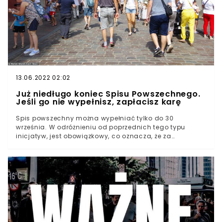
13.06.2022 02:02
Już niedługo koniec Spisu Powszechnego.
Jeśli go nie wypełnisz, zapłacisz karę
Spis powszechny można wypełniać tylko do 30
września. W odróżnieniu od poprzednich tego typu
inicjatyw, jest obowiązkowy, co oznacza, że za
niespisanie się grozi kara. W tym wypadku grzywny
sięgają nawet 5 tys. zł!Spis wystartował 1 kwietnia i jak
dotąd wciąż nie spisała się w jego ramach ponad
połowa Polaków.