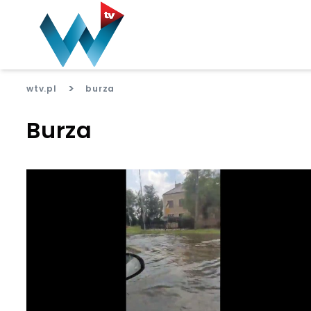
>
wtv.pl
burza
Burza