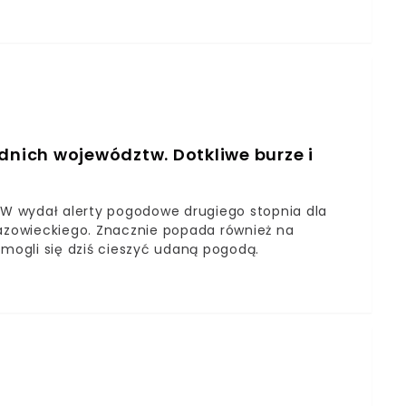
ą Pomorza. Najniebezpieczniej będzie dziś na
Gospodarki Wodnej wydali trzeci stopień ostrzeżeń
skiego.
nich województw. Dotkliwe burze i
MGW wydał alerty pogodowe drugiego stopnia dla
zowieckiego. Znacznie popada również na
 mogli się dziś cieszyć udaną pogodą.