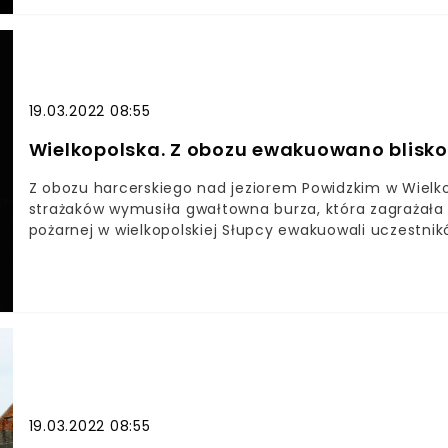
Krakowie. Pada grad i mocno wieje. Uważajcie!!! @
pic.twitter.com/1pMiyllYFY— Kraków (@krakow_pl) July 
19.03.2022 08:55
Wielkopolska. Z obozu ewakuowano blisko
Z obozu harcerskiego nad jeziorem Powidzkim w Wielk
strażaków wymusiła gwałtowna burza, która zagrażała
pożarnej w wielkopolskiej Słupcy ewakuowali uczestni
jeziorem Powidzkim.Powodem interwencji strażaków był
przechodzić przez region.
19.03.2022 08:55