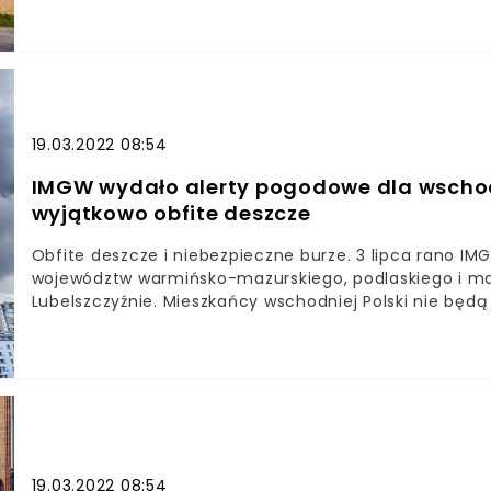
pozostanie w domach.Alerty pierwszego stopnia dotycz
Warmii i Mazurach.Synoptycy Instytutu Meteorologii i 
dla powiatów szczycieńskiego, mrągowskiego i kętrzyń
19.03.2022 08:54
IMGW wydało alerty pogodowe dla wschod
wyjątkowo obfite deszcze
Obfite deszcze i niebezpieczne burze. 3 lipca rano I
województw warmińsko-mazurskiego, podlaskiego i ma
Lubelszczyźnie. Mieszkańcy wschodniej Polski nie będą
19.03.2022 08:54