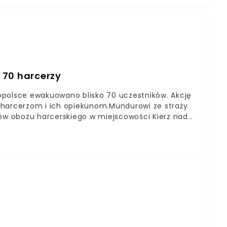
MeteoprognozaPL @IMGWmeteo
9, 2021
 70 harcerzy
opolsce ewakuowano blisko 70 uczestników. Akcję
 harcerzom i ich opiekunom.Mundurowi ze straży
ków obozu harcerskiego w miejscowości Kierz nad
a wichura, która tuż przed północą zaczęła