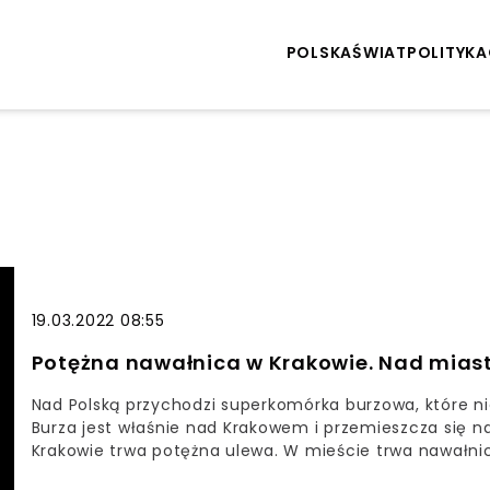
POLSKA
ŚWIAT
POLITYKA
19.03.2022 08:55
Potężna nawałnica w Krakowie. Nad mias
Nad Polską przychodzi superkomórka burzowa, które ni
Burza jest właśnie nad Krakowem i przemieszcza się n
Krakowie trwa potężna ulewa. W mieście trwa nawałnica
Uważajcie!!! – przestrzegają w mediach społecznośc