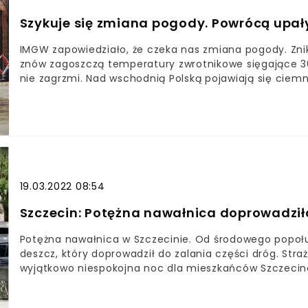
Szykuje się zmiana pogody. Powrócą upały
IMGW zapowiedziało, że czeka nas zmiana pogody. Znik
znów zagoszczą temperatury zwrotnikowe sięgające 30 
nie zagrzmi. Nad wschodnią Polską pojawiają się ciem
19.03.2022 08:54
Szczecin: Potężna nawałnica doprowadził
Potężna nawałnica w Szczecinie. Od środowego popoł
deszcz, który doprowadził do zalania części dróg. Stra
wyjątkowo niespokojna noc dla mieszkańców Szczecin
mieszkania i drogi to tylko część skutków nawałnicy, k
doprowadziła do wielu poważnych zniszczeń. Od godz.