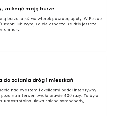
, zniknąć mają burze
ną burze, a już we wtorek powrócą upały. W Polsce
stopni lub wyżej.To nie oznacza, że dziś jeszcze
ne chmury.
a do zalania dróg i mieszkań
udnia nad miastem i okolicami padał intensywny
ż pożarna interweniowała prawie 400 razy. To była
a. Katastrofalna ulewa Zalane samochody,
tóra przeszła w środę przez Szczecin. Ulewa
 17.00 w środę do 8.00 dnia następnego