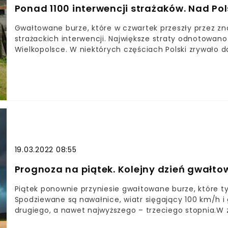
Ponad 1100 interwencji strażaków. Nad Po
Gwałtowane burze, które w czwartek przeszły przez zna
strażackich interwencji. Największe straty odnotowan
Wielkopolsce. W niektórych częściach Polski zrywało d
przypadków złamanych drzew i konarów, które zwaliły 
Wypompowywano też wodę z ulic i budynków.Tylko od 
interweniowała 760 razy – podaje serwis radia RMF FM
– 303, a także na Kujawach i w Łódzkiem (odpowiednio 18
19.03.2022 08:55
Prognoza na piątek. Kolejny dzień gwałt
Piątek ponownie przyniesie gwałtowane burze, które 
Spodziewane są nawałnice, wiatr sięgający 100 km/h i 
drugiego, a nawet najwyższego – trzeciego stopnia.W 
przejdą nad prawie całą Polską, IMGW wystosowało ost