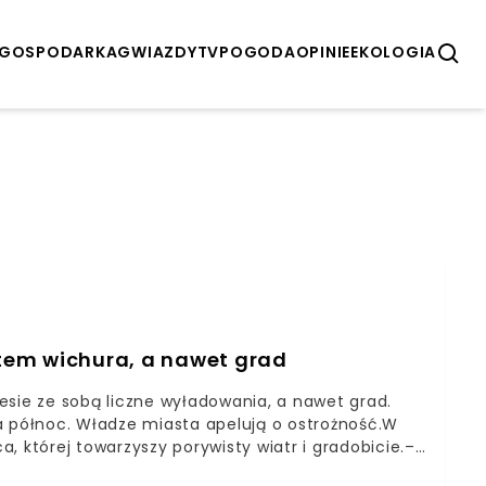
GOSPODARKA
GWIAZDY
TV
POGODA
OPINIE
EKOLOGIA
tem wichura, a nawet grad
esie ze sobą liczne wyładowania, a nawet grad.
a północ. Władze miasta apelują o ostrożność.W
, której towarzyszy porywisty wiatr i gradobicie.–
iowych władze Krakowa.#Krakow Potężna ulewa w