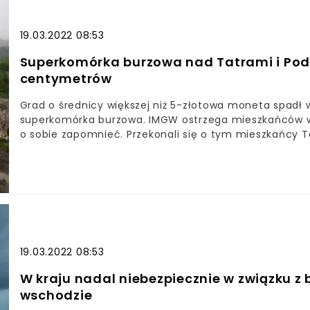
19.03.2022 08:53
Superkomórka burzowa nad Tatrami i Podh
centymetrów
Grad o średnicy większej niż 5-złotowa moneta spadł 
superkomórka burzowa. IMGW ostrzega mieszkańców ws
o sobie zapomnieć. Przekonali się o tym mieszkańcy T
ma zbite szyby.Łowcy Burz Polska pokazali zdjęcia grad
nad Doliną Chochołowską oraz Zakopanem. Zjawisko trw
widoczne gołym okiem.
19.03.2022 08:53
W kraju nadal niebezpiecznie w związku z
wschodzie