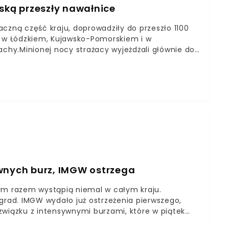
lską przeszły nawałnice
czną część kraju, doprowadziły do przeszło 1100
o w Łódzkiem, Kujawsko-Pomorskiem i w
achy.Minionej nocy strażacy wyjeżdżali głównie do
się na ziemię pod wpływem porywistego wiatru.
północy straż pożarna w całym kraju
. Najwięcej interwencji odnotowano w Wielkopolsce
1 i 117).
ownych burz, IMGW ostrzega
tym razem wystąpią niemal w całym kraju.
grad. IMGW wydało już ostrzeżenia pierwszego,
związku z intensywnymi burzami, które w piątek
rzeżenia meteorologiczne, w których apeluje o