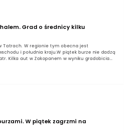
alem. Grad o średnicy kilku
w Tatrach. W regionie tym obecna jest
chodu i południa kraju.W piątek burze nie dadzą
atr. Kilka aut w Zakopanem w wyniku gradobicia
u, jaki padał w czasie nawałnicy, który przeszła
ało zaledwie 20 minut, jednak jego efekty są
 burzami. W piątek zagrzmi na