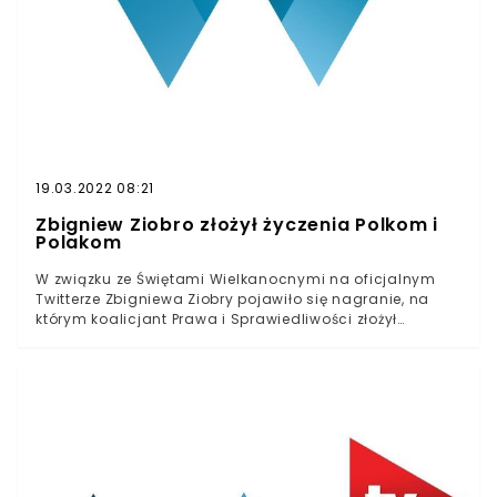
19.03.2022 08:21
Zbigniew Ziobro złożył życzenia Polkom i
Polakom
W związku ze Świętami Wielkanocnymi na oficjalnym
Twitterze Zbigniewa Ziobry pojawiło się nagranie, na
którym koalicjant Prawa i Sprawiedliwości złożył
życzenia Polkom i Polakom. W materiale trudno
przeoczyć jednak pewne polityczne odniesienia.