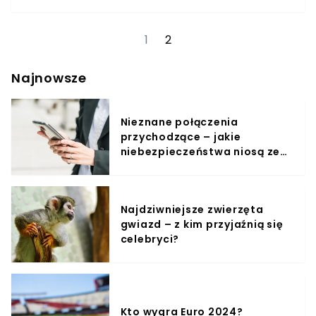
Naczelnego Sądu
AdministracyjnegoNajprawdopodobniej jeszcze dziś
Ministerstwo Sprawiedliwości ogłosi następcę Anny
1
2
DalkowskiejAnna Dalkowska przejęła stanowisko po
oskarżonym o udział w tzw. aferze hejterskiej Łukaszu
Piebiaku.
Najnowsze
Nieznane połączenia
przychodzące – jakie
niebezpieczeństwa niosą ze
sobą?
Najdziwniejsze zwierzęta
gwiazd – z kim przyjaźnią się
celebryci?
Kto wygra Euro 2024?