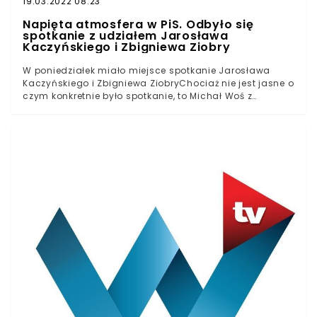
19.03.2022 08:23
Napięta atmosfera w PiS. Odbyło się
spotkanie z udziałem Jarosława
Kaczyńskiego i Zbigniewa Ziobry
W poniedziałek miało miejsce spotkanie Jarosława
Kaczyńskiego i Zbigniewa ZiobryChociaż nie jest jasne o
czym konkretnie było spotkanie, to Michał Woś z
Solidarnej Polski zapewnia, że przebiegło ono w
spokojnej i pełnej szacunku atmosferzeJednocześnie
wiceminister sprawiedliwości wskazał, że Solidarna
Polska musi być gotowa na wszystkie scenariusze, w
tym nawet przedterminowe wyboryMichał Woś z
Solidarnej Polski postanowił uchylić rąbka tajemnicy na
temat spotkania prezesa PiS Jarosława Kaczyńskiego i
lidera SP Zbigniewa Ziobro. Czy spotkanie przyniosło
znaczące decyzje i uspokoi nieco sytuację z
Zjednoczonej Prawicy?W ostatnim czasie PiS mogło z
niepokojem obserwować coraz większą niezależność
swoich koalicjantów. Doszło nawet do tego, że
koalicjanci nie głosowali mimo wcześniejszych ustaleń
w Sejmie tak, jak zakładano.