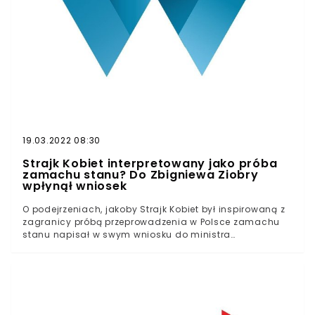
19.03.2022 08:30
Strajk Kobiet interpretowany jako próba
zamachu stanu? Do Zbigniewa Ziobry
wpłynął wniosek
O podejrzeniach, jakoby Strajk Kobiet był inspirowaną z
zagranicy próbą przeprowadzenia w Polsce zamachu
stanu napisał w swym wniosku do ministra
sprawiedliwości Piotr Ł. Andrzejewski,
wiceprzewodniczący Trybunału Stanu. Sędzia związany
z Prawem i Sprawiedliwością postuluje o dogłębne
zbadanie sprawy. Prokuratura Krajowa na razie milczy.