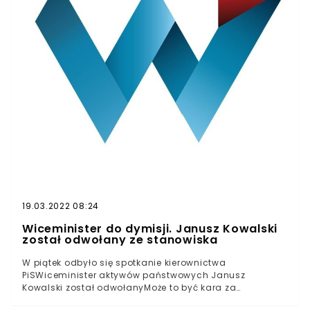
sprawiedliwości.– Nie ma demokracji bez wolności
słowa, bez wolności debaty – zapewnił, wskazując przy
tym, że owe wartości są obecnie zagrożone.
19.03.2022 08:24
Wiceminister do dymisji. Janusz Kowalski
został odwołany ze stanowiska
W piątek odbyło się spotkanie kierownictwa
PiSWiceminister aktywów państwowych Janusz
Kowalski został odwołanyMoże to być kara za
krytykowanie MorawieckiegoJak podaje Wirtualna