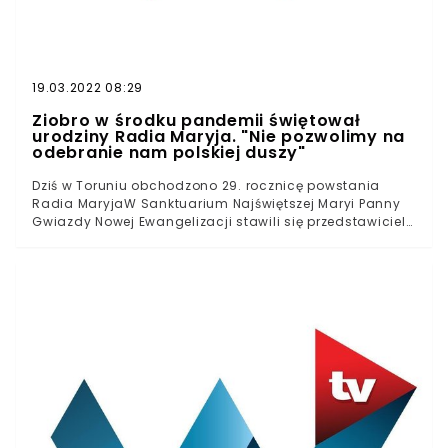
19.03.2022 08:29
Ziobro w środku pandemii świętował
urodziny Radia Maryja. "Nie pozwolimy na
odebranie nam polskiej duszy"
Dziś w Toruniu obchodzono 29. rocznicę powstania
Radia MaryjaW Sanktuarium Najświętszej Maryi Panny
Gwiazdy Nowej Ewangelizacji stawili się przedstawiciele
rząduGłos u boku Tadeusza Rydzyka zabrali Zbigniew
Ziobro i Mariusz BłaszczakWielu wskazuje, że na miejscu
naruszono obostrzenia i zasady sanitarno-
epidemiczne - Gorąco dziękuję Ojcu Dyrektorowi i
wszystkim, którzy tworząc Rodzinę Radia Maryja,
korzystają z łaski, wsparcia Pana Boga, który okazując
miłosierdzie dla Polski, dla nas wszystkich znajduje
ludzi z gorącym sercem, z gorącym sercem służącym
Panu Bogu, Kościołowi i Polsce - deklarował Zbigniew
Ziobro z mównicy.[VIDEO] XXIX Rocznica Powstania
Radia Maryja: przemówienie @ZiobroPL, ministra
sprawiedliwości #29latRM #BądźmyRazem