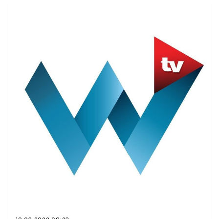
Polska, w piątek po południu w siedzibie Prawa i
Sprawiedliwości przy ul. Nowogrodzkiej w Warszawie
odbyło się trzygodzinne spotkanie kierownictwa partii,
podczas którego omawiane miały być tematy takie jak
spór w Porozumieniu, wybory na prezydenta Rzeszowa
czy projekt podatku od reklam. Według PAP po
weekendzie może się zebrać także Rada Koalicyjna
Zjednoczonej Prawicy składająca się z przedstawicieli
PiS, Solidarnej Polski i Porozumienia. - Musimy jednak
zdyscyplinować naszych koalicjantów, żeby przestali
się zajmować sobą i - że tak powiem - rozpychaniem, a
skoncentrowali na tym, co jest najważniejsze dla Polski
- mówił przed spotkaniem przywoływany przez
Wirtualną Polskę przewodniczący klubu
parlamentarnego PiS Ryszard Terlecki.Wygląda na to, że
elementem działań "dyscyplinujących" wymierzonych w
kierowaną przez Zbigniewa Ziobrę Solidarną Polskę jest
odwołanie posła tej partii Janusza Kowalskiego ze
stanowiska wiceministra aktywów państwowych.