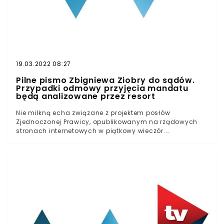
19.03.2022 08:27
Pilne pismo Zbigniewa Ziobry do sądów.
Przypadki odmowy przyjęcia mandatu
będą analizowane przez resort
Nie milkną echa związane z projektem posłów
Zjednoczonej Prawicy, opublikowanym na rządowych
stronach internetowych w piątkowy wieczór.
Przypomnijmy, że proponowane zmiany w Kodeksie
dotyczącym wykroczeń zakładają uniemożliwienie
obywatelom możliwości odmowy przyjęcia mandatu
karnego.Rozwiązanie spotkało się z niemałą krytyką
społeczną. Noweli przeciwstawiają się ponadto nie tylko
opozycyjni politycy, ale również członkowie
Porozumienia, koalicjanta Prawa i
Sprawiedliwości.Wśród głosów sprzeciwu pojawiły się
głosy, że zmiany w kodeksie byłyby krokiem w kierunku
państwa policyjnego.