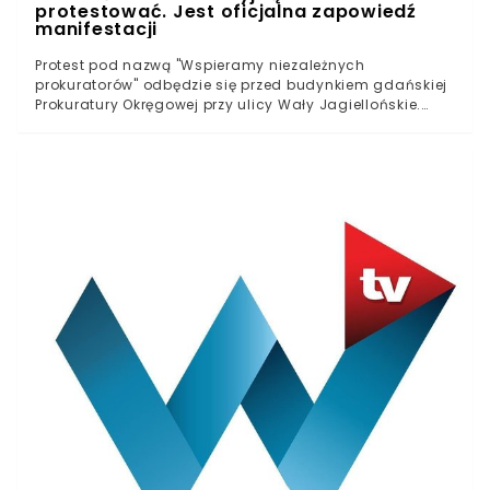
protestować. Jest oficjalna zapowiedź
manifestacji
Protest pod nazwą "Wspieramy niezależnych
prokuratorów" odbędzie się przed budynkiem gdańskiej
Prokuratury Okręgowej przy ulicy Wały Jagiellońskie.
"Dziś Sędziowie i Prokuratorzy, Jutro Ty!" - brzmi
przywoływane przez onet.pl jedno z haseł wydarzenia. -
Niezależni prokuratorzy, tak, jak i sędziowie, szykanowani
są od początku „panowania” rządu PiS. Teraz działania
Ziobry przybierają na sile. Wszystkich niepokornych
trzeba złamać, dać im nauczkę, oraz zastraszyć innych,
chcących pójść w ich ślady. Nie godzimy się na to -
mówi w rozmowie z portalem onet.pl Sława Rafalak z
KOD-u.Represje stosowane przez ministra
sprawiedliwości i prokuratora generalnego Zbigniewa
Ziobrę wobec niepokornych i niezależnych prokuratorów
opisał niedawno portal OKO.press, przywołując
przypadek karnego oddelegowania siedmiu
prokuratorów do innych jednostek, często oddalonych o
kilkaset kilometrów od dotychczasowego miejsca
pracy, a niekiedy - niższych rangą (prokuratury
rejonowe). Podpisane przez zaufanego człowieka
Zbigniewa Ziobry, prokuratora krajowego Bogdana
Święczkowskiego, decyzje w tej sprawie noszą datę 15