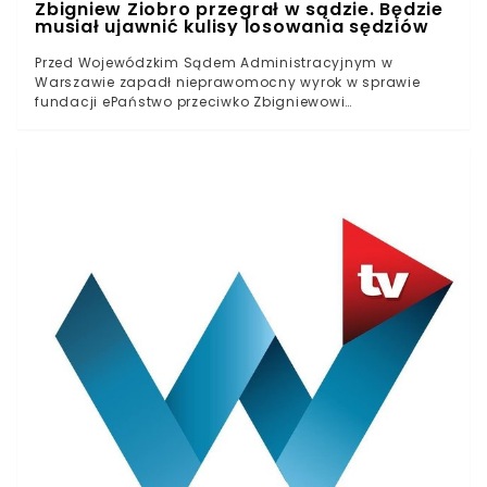
Zbigniew Ziobro przegrał w sądzie. Będzie
musiał ujawnić kulisy losowania sędziów
Przed Wojewódzkim Sądem Administracyjnym w
Warszawie zapadł nieprawomocny wyrok w sprawie
fundacji ePaństwo przeciwko Zbigniewowi
ZiobrzeFundacja domagała się ujawnienia raportów z
losowań składów sędziowskich, a resort się na to nie
zgadzałSąd orzekł, że raporty są informacją publiczną,
do której jawny dostęp powinni mieć wszyscy
obywateleFundacja ePaństwo rozpoczęła jakiś czas
temu walkę ze Zbigniewem Ziobro, domagając się
ujawnienia przez ministra sprawiedliwości danych
dotyczących przeprowadzonych dotychczas losowań
składów sędziowskich. System miał sprawić, iż
rozpatrywane przez wymiar sprawiedliwości sprawy
będą obarczone mniejszym ryzykiem
nieuczciwości.Wprowadzenie nowego systemu przez
Zbigniewa Ziobro w 2018 roku wzbudziło sporą dyskusję.
Teraz dzięki wyrokowi sądu obywatele będą mogli
dowiedzieć się więcej na temat wdrożonej przez
prokuratora generalnego zmiany.