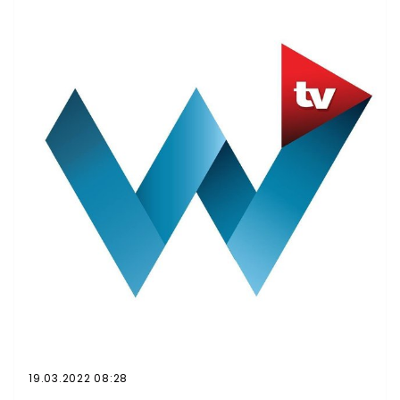
Sprawiedliwość, Solidarna Polska i Porozumienia zajęły
łącznie 234 mandatów. Oznacza to, że jeśli Zbigniew
Ziobro wystąpi z koalicji, nie będzie w izbie niższej
ugrupowania zdolnego do utworzenia parlamentarnej
większości. Trwa zarząd Solidarnej Polski. Bardzo trudna
rozmowa po szczycie UE. pic.twitter.com/4wz18OOQKB—
Mariusz Kałużny (@m_kaluzny) December 12, 2020
19.03.2022 08:28