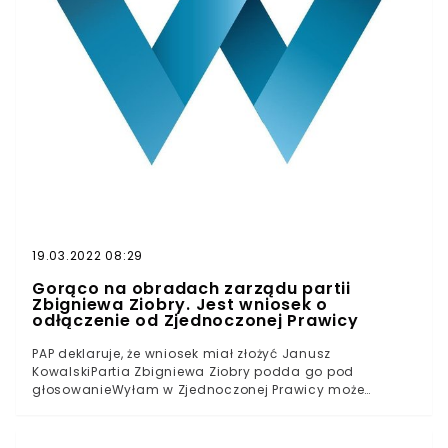
https://t.co/9fe9ILJ2TF— Radio Maryja (@RadioMaryja)
December 5, 2020
19.03.2022 08:29
Gorąco na obradach zarządu partii
Zbigniewa Ziobry. Jest wniosek o
odłączenie od Zjednoczonej Prawicy
PAP deklaruje, że wniosek miał złożyć Janusz
KowalskiPartia Zbigniewa Ziobry podda go pod
głosowanieWyłam w Zjednoczonej Prawicy może
zaważyć o losie większości parlamentarnejW Sejmie
zasiada 460 parlamentarzystów. Większość,
uprawniającą do rządzenia, zapewnia 231 osób. Prawo i