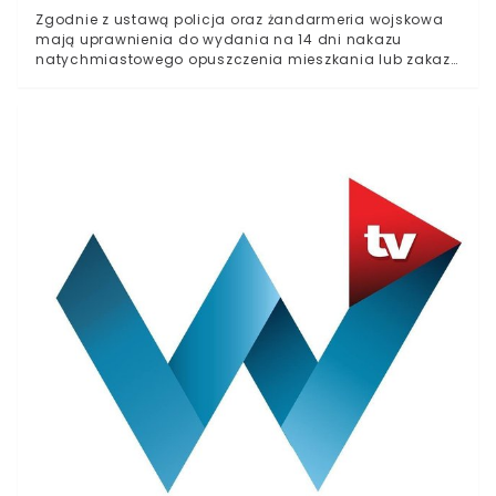
Zgodnie z ustawą policja oraz żandarmeria wojskowa
mają uprawnienia do wydania na 14 dni nakazu
natychmiastowego opuszczenia mieszkania lub zakazu
zbliżania się. Mogą to zrobić podczas interwencji lub w
związku z uzyskaniem informacji o stosowaniu
przemocy w rodzinie. Nakaz i zakaz mogą być
przedłużone przez sąd, który rozpatrzy wniosek o
zabezpieczenie.W momencie izolacji sprawca
przemocy może zabrać rzeczy osobiste, rzeczy
potrzebne do wykonywania pracy, a także psa, jeśli jest
na to zgoda reszty rodziny. Musi zostawić klucze do
domu. Złamanie zakazu jest wykroczeniem, za które
grozi kara aresztu, ograniczenia wolności bądź grzywny
do 5000 złotych.Projekt jest wzorowany na rozwiązaniu
austriackim, to zaś uchodzi za wzorcowe.