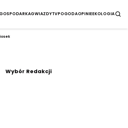
GOSPODARKA
GWIAZDY
TV
POGODA
OPINIE
EKOLOGIA
iosek
Wybór Redakcji