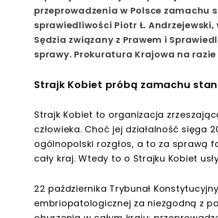
przeprowadzenia w Polsce zamachu s
sprawiedliwości Piotr Ł. Andrzejewsk
Sędzia związany z Prawem i Sprawied
sprawy. Prokuratura Krajowa na razie 
Strajk Kobiet próbą zamachu sta
Strajk Kobiet to organizacja zrzeszaj
człowieka. Choć jej działalność sięga 2
ogólnopolski rozgłos, a to za sprawą fa
cały kraj. Wtedy to o Strajku Kobiet us
22 października Trybunał Konstytucyjn
embriopatologicznej za niezgodną z p
oburzenia w całym kraju; przeprowadz