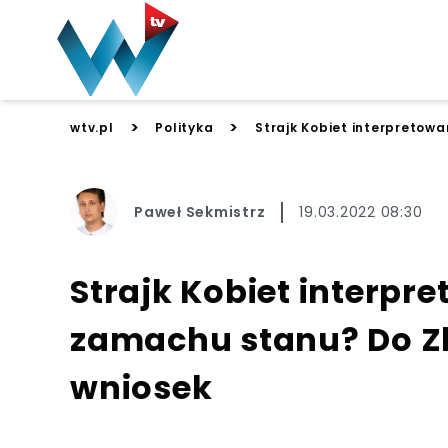
>
>
wtv.pl
Polityka
Strajk Kobiet interpretow
Paweł Sekmistrz
19.03.2022 08:30
Strajk Kobiet interpr
zamachu stanu? Do Z
wniosek