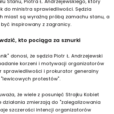
Stanu, Piotra Ł. Andrzejewskiego, który
k do ministra sprawiedliwości. Sędzia
ch miast są wyraźną próbą zamachu stanu, a
 być inspirowany z zagranicy.
dzić, kto pociąga za sznurki
k" donosi, że sędzia Piotr Ł. Andrzejewski
zbadanie korzeni i motywacji organizatorów
r sprawiedliwości i prokurator generalny
 "lewicowych protestów".
aża, że wiele z posunięć Strajku Kobiet
 działania zmierzają do "zalegalizowania
naje szczerości intencji organizatorów