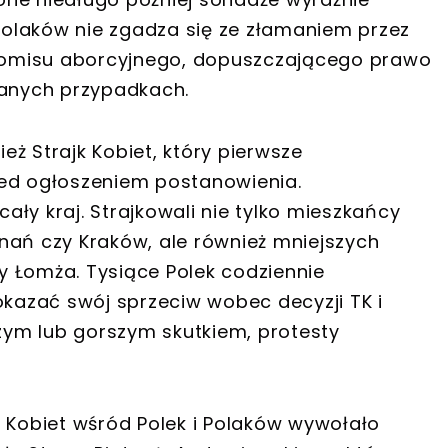
olaków nie zgadza się ze złamaniem przez
omisu aborcyjnego, dopuszczającego prawo
wanych przypadkach.
ż Strajk Kobiet, który pierwsze
zed ogłoszeniem postanowienia.
ły kraj. Strajkowali nie tylko mieszkańcy
nań czy Kraków, ale również mniejszych
 Łomża. Tysiące Polek codziennie
okazać swój sprzeciw wobec decyzji TK i
szym lub gorszym skutkiem, protesty
m Kobiet wśród Polek i Polaków wywołało