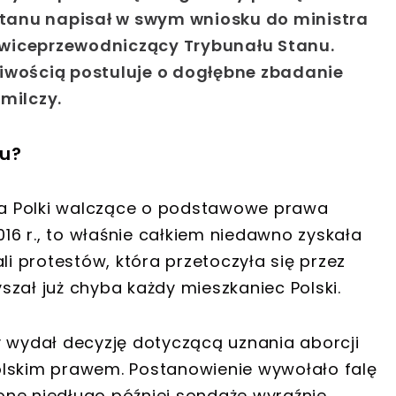
tanu napisał w swym wniosku do ministra
i, wiceprzewodniczący Trybunału Stanu.
liwością postuluje o dogłębne zbadanie
milczy.
nu?
ąca Polki walczące o podstawowe prawa
016 r., to właśnie całkiem niedawno zyskała
li protestów, która przetoczyła się przez
łyszał już chyba każdy mieszkaniec Polski.
y wydał decyzję dotyczącą uznania aborcji
olskim prawem. Postanowienie wywołało falę
one niedługo później sondaże wyraźnie