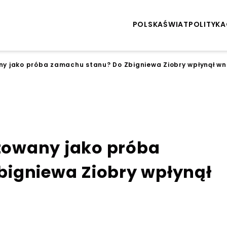
POLSKA
ŚWIAT
POLITYKA
any jako próba zamachu stanu? Do Zbigniewa Ziobry wpłynął wn
etowany jako próba
bigniewa Ziobry wpłynął