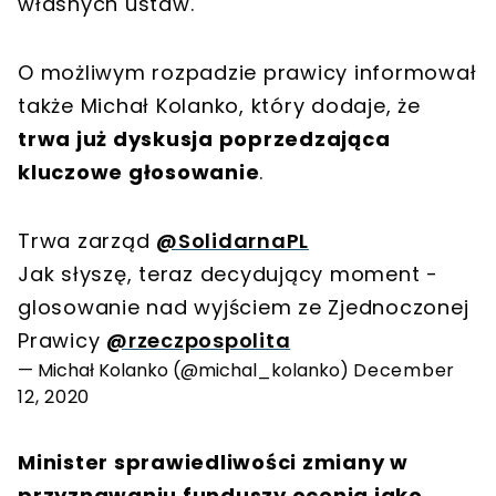
własnych ustaw.
O możliwym rozpadzie prawicy informował
także Michał Kolanko, który dodaje, że
trwa już dyskusja poprzedzająca
kluczowe głosowanie
.
Trwa zarząd
@SolidarnaPL
Jak słyszę, teraz decydujący moment -
glosowanie nad wyjściem ze Zjednoczonej
Prawicy
@rzeczpospolita
— Michał Kolanko (@michal_kolanko)
December
12, 2020
Minister sprawiedliwości zmiany w
przyznawaniu funduszy ocenia jako