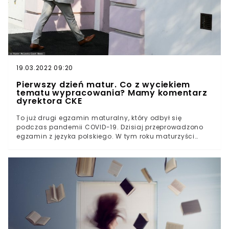
19.03.2022 09:20
Pierwszy dzień matur. Co z wyciekiem
tematu wypracowania? Mamy komentarz
dyrektora CKE
To już drugi egzamin maturalny, który odbył się
podczas pandemii COVID-19. Dzisiaj przeprowadzono
egzamin z języka polskiego. W tym roku maturzyści
znacznie dłużej uczyli się zdalnie, co wzbudza
wątpliwości co do jakości nauki. Podobnie jak w zeszłym
roku ponownie wyciekł temat wypracowania
maturalnego. Jakie wnioski na temat egzaminu mają
tegoroczni zdający i co zrobić, aby wycieki danych się
nie powtórzyły?Dla wielu uczniów matura to najbardziej
stresujące dni w życiu. Tym bardziej jeśli przez
poprzedni rok przygotowywali się do niego odizolowani,
w czterech ścianach własnego pokoju. Pojawiały się
poważne prognozy dotyczące wyników tegorocznych