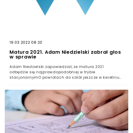
19.03.2022 08:20
Matura 2021. Adam Niedzielski zabrał głos
w sprawie
Adam Niedzielski zapowiedział, że matura 2021
odbędzie się najprawdopodobniej w trybie
stacjonarnymO powrotach do szkół jeszcze w kwietniu
mówił również Przemysław CzarnekDecyzje w tej sprawie
podjęte zostaną być może już w przyszłym
tygodniuMatura 2021 odbędzie się w budynkach szkół?
Zdaniem Adama Niedzielskiego, to bardzo
prawdopodobny scenariusz.