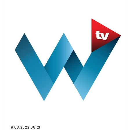
zdalnejNauczyciele wyrażają obawy związane z
mniejszym zakresem zagadnień obowiązujących na
tegorocznej maturze.
19.03.2022 08:21