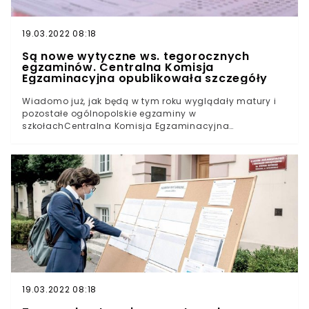
19.03.2022 08:18
Są nowe wytyczne ws. tegorocznych
egzaminów. Centralna Komisja
Egzaminacyjna opublikowała szczegóły
Wiadomo już, jak będą w tym roku wyglądały matury i
pozostałe ogólnopolskie egzaminy w
szkołachCentralna Komisja Egzaminacyjna
poinformowała o tym, w jaki sposób szkoły będą
musiały przygotować swoją infrastrukturę do
egzaminowaniaZasady będą przypominać te z
ubiegłego roku - konieczne będą maseczki, płyny
dezynfekujące i zachowanie odpowiednich
odstępówCzego jeszcze można się spodziewać po
wytycznych?
19.03.2022 08:18