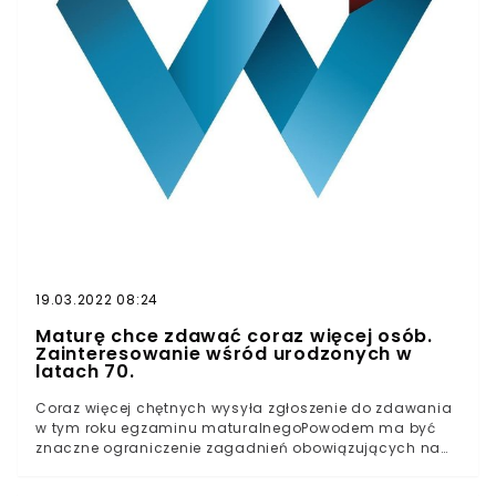
frazy związane z "Lalką" Bolesława Prusa, w
szczególności: "Lalka ambicja", ale także: "motyw
ambicji", "Wokulski" oraz "ambicja w lekturach".Wiele
wskazuje na to, że doszło do przecieku tematu, jako że
jeden z możliwych tematów tegorocznej rozprawki
maturalnej faktycznie miał dotyczyć właśnie motywu
ambicji w regularnie powracającej na egzaminie
powieści Prusa.
19.03.2022 08:24
Maturę chce zdawać coraz więcej osób.
Zainteresowanie wśród urodzonych w
latach 70.
Coraz więcej chętnych wysyła zgłoszenie do zdawania
w tym roku egzaminu maturalnegoPowodem ma być
znaczne ograniczenie zagadnień obowiązujących na
maturzeUłatwienie egzaminu ma być pomocą dla
uczniów, którzy w tym roku są zmuszeni do nauki