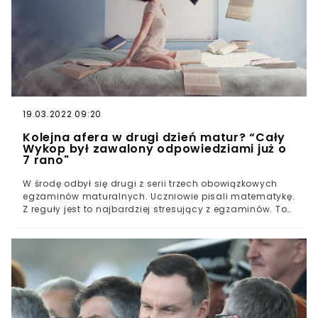
egzaminów dojrzałości. Wielu specjalistów zakłada, że
może to być najsłabiej zdana matura w historii. Czy te
obawy są słuszne i jakie zdanie na ten temat mają
sami uczniowie?
19.03.2022 09:20
Kolejna afera w drugi dzień matur? “Cały
Wykop był zawalony odpowiedziami już o
7 rano"
W środę odbył się drugi z serii trzech obowiązkowych
egzaminów maturalnych. Uczniowie pisali matematykę.
Z reguły jest to najbardziej stresujący z egzaminów. To
również matematyka jest najczęściej oblewanym
przedmiotem maturalnym. W wielu miejscach w
internecie pojawiają się plotki na temat zdjęć kartki z
odpowiedziami, która wyciekła po godzinie 7:00. Czy to
możliwe?Egzamin maturalny z matematyki rozpoczął
się dziś o godzinie 9:00. W tym roku przystąpiło do
niego 259 272 maturzystów. Kontrowersje związane z
jego przebiegiem pojawiły się po zakończeniu