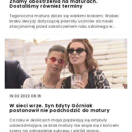
Znamy obostrzenia na maturach.
Dostaliśmy również terminy
Tegoroczna matura zbliża się wielkimi krokami. Wobec
braku decyzji dotyczącej powrotu uczniów do nauki
stacjonarnej przed zakończeniem roku szkolnego w
naturalny sposób pojawiły się pytania dotyczące
przebiegu egzaminu dojrzałości.W odpowiedzi na
pytanie redakcji WTV rzecznik prasowy MEiN Anna
Ostrowska wskazała, że procedury sanitarne dotyczące
matury 2021 zostały już uzgodnione z Głównym
Inspektoratem Sanitarnym.
19.03.2022 08:16
W sieci wrze. Syn Edyty Górniak
postanowił nie podchodzić do matury
Co roku w okolicach maja pojawiają się artykuły
udowadniające, że brak matury nie wiąże się z końcem
szans na odniesienie sukcesu i wśród grona