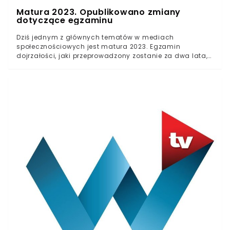
Matura 2023. Opublikowano zmiany
dotyczące egzaminu
Dziś jednym z głównych tematów w mediach
społecznościowych jest matura 2023. Egzamin
dojrzałości, jaki przeprowadzony zostanie za dwa lata,
już teraz wzbudza sporo kontrowersji.Centralna Komisja
Egzaminacyjna opublikowała informacje na temat
matury 2023. Okazuje się, że przyszli maturzyści będą
zdawać egzamin dojrzałości na nieco innych
zasadach niż ich poprzednicy. Kolejna reforma nie
wzbudziła jednak zachwytu.