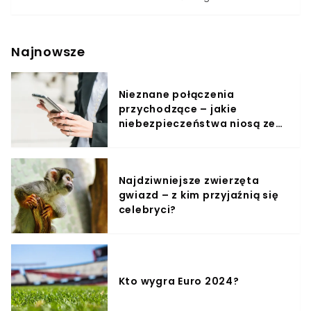
wskazywanych jako przykład tej tezy znajduje się
właśnie Edyta Górniak. W tym roku sytuacja jest nieco
inna.Związane jest to bezpośrednio z faktem, iż syn
Edyty Górniak sam miał podejść do egzaminu
Najnowsze
dojrzałości. Jeszcze do niedawna padały deklaracje, iż
w maju zasiądzie z innymi maturzystami na salach
egzaminacyjnych.
Nieznane połączenia
przychodzące – jakie
niebezpieczeństwa niosą ze
sobą?
Najdziwniejsze zwierzęta
gwiazd – z kim przyjaźnią się
celebryci?
Kto wygra Euro 2024?