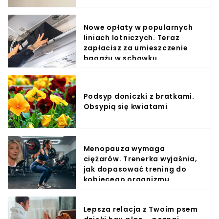
Nowe opłaty w popularnych
liniach lotniczych. Teraz
zapłacisz za umieszczenie
bagażu w schowku
Podsyp doniczki z bratkami.
Obsypią się kwiatami
Menopauza wymaga
ciężarów. Trenerka wyjaśnia,
jak dopasować trening do
kobiecego organizmu
Lepsza relacja z Twoim psem