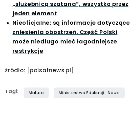
„służebnicą szatana”, wszystko przez
jeden element
Nieoficjalne: są informacje dotyczące
zniesienia obostrzeń. Część Polski
może niedługo mieć łagodniejsze
restrykcje
źródło: [polsatnews.pl]
Tagi:
Matura
Ministerstwo Edukacji i Nauki