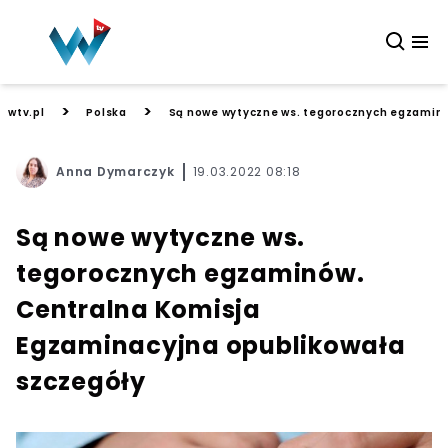
>
>
wtv.pl
Polska
Są nowe wytyczne ws. tegorocznych egzaminó
Anna Dymarczyk
19.03.2022 08:18
Są nowe wytyczne ws.
tegorocznych egzaminów.
Centralna Komisja
Egzaminacyjna opublikowała
szczegóły