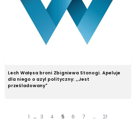
Lech Wałęsa broni Zbigniewa Stonogi. Apeluje
dla niego o azyl polityczny: ,,Jest
prześladowany"
1
…
3
4
5
6
7
…
21