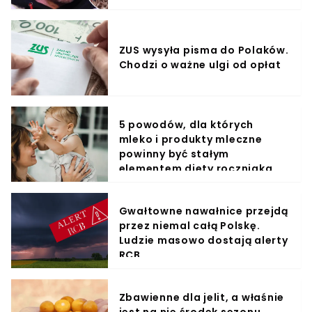
ZUS wysyła pisma do Polaków.
Chodzi o ważne ulgi od opłat
5 powodów, dla których
mleko i produkty mleczne
powinny być stałym
elementem diety roczniaka
Gwałtowne nawałnice przejdą
przez niemal całą Polskę.
Ludzie masowo dostają alerty
RCB
Zbawienne dla jelit, a właśnie
jest na nie środek sezonu.