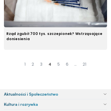
Rząd zgubił 700 tys. szczepionek? Wstrząsające
doniesienia
1
2
3
4
5
6
…
21
Aktualności i Społeczeństwo
Kultura i rozrywka