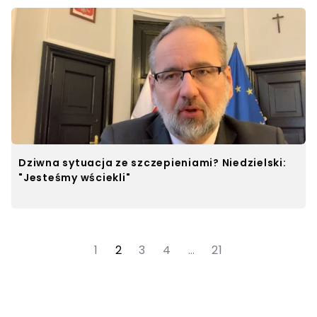
Dziwna sytuacja ze szczepieniami? Niedzielski:
"Jesteśmy wściekli"
1
2
3
4
…
21