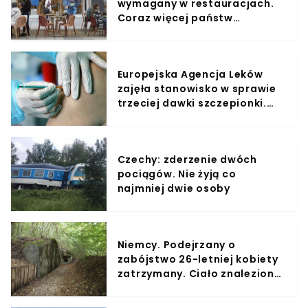
wymagany w restauracjach.
Coraz więcej państw
wprowadza ograniczenia
Europejska Agencja Leków
zajęła stanowisko w sprawie
trzeciej dawki szczepionki.
Nie wyklucza wprowadzenia
takiej konieczności
Czechy: zderzenie dwóch
pociągów. Nie żyją co
najmniej dwie osoby
Niemcy. Podejrzany o
zabójstwo 26-letniej kobiety
zatrzymany. Ciało znaleziono
w nazistowskim bunkrze