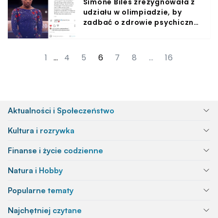
Simone Biles zrezygnowała z
udziału w olimpiadzie, by
zadbać o zdrowie psychiczne.
Zasługuje na wszystkie
medale świata
1
…
4
5
6
7
8
…
16
Aktualności i Społeczeństwo
Kultura i rozrywka
Finanse i życie codzienne
Natura i Hobby
Popularne tematy
Najchętniej czytane