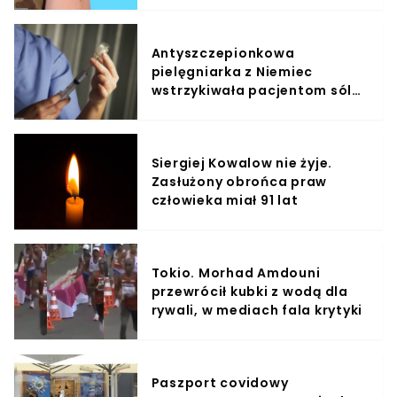
Antyszczepionkowa
pielęgniarka z Niemiec
wstrzykiwała pacjentom sól
fizjologiczną
Siergiej Kowalow nie żyje.
Zasłużony obrońca praw
człowieka miał 91 lat
Tokio. Morhad Amdouni
przewrócił kubki z wodą dla
rywali, w mediach fala krytyki
Paszport covidowy