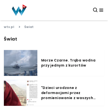
>
wtv.pl
Świat
Świat
Morze Czarne. Trąba wodna
przy jednym z kurortów
"Dzieci urodzone z
deformacjami przez
promieniowanie z waszych
bomb". Poruszające słowa
Afganki