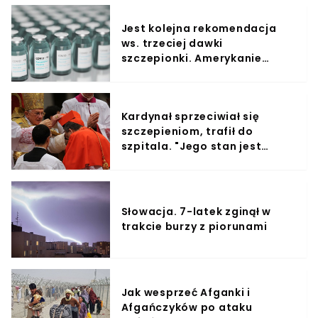
Jest kolejna rekomendacja
ws. trzeciej dawki
szczepionki. Amerykanie
wkrótce zaczną ją
przyjmować
Kardynał sprzeciwiał się
szczepieniom, trafił do
szpitala. "Jego stan jest
poważny"
Słowacja. 7-latek zginął w
trakcie burzy z piorunami
Jak wesprzeć Afganki i
Afgańczyków po ataku