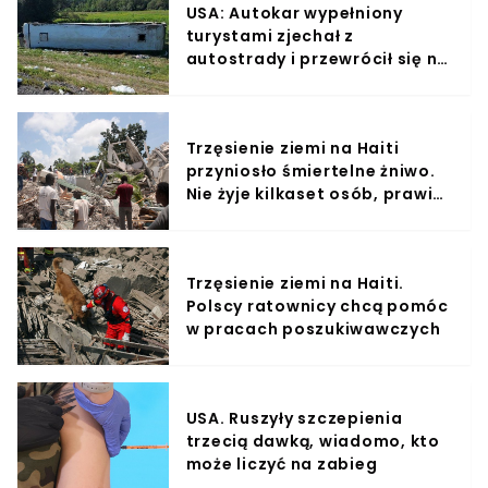
USA: Autokar wypełniony
turystami zjechał z
autostrady i przewrócił się na
bok. Wszyscy pasażerowie
hospitalizowani
Trzęsienie ziemi na Haiti
przyniosło śmiertelne żniwo.
Nie żyje kilkaset osób, prawie
dwa tysiące rannych
Trzęsienie ziemi na Haiti.
Polscy ratownicy chcą pomóc
w pracach poszukiwawczych
USA. Ruszyły szczepienia
trzecią dawką, wiadomo, kto
może liczyć na zabieg