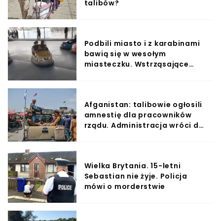
talibów?
Podbili miasto i z karabinami
bawią się w wesołym
miasteczku. Wstrząsające
nagrania z Kabulu
Afganistan: talibowie ogłosili
amnestię dla pracowników
rządu. Administracja wróci do
pracy?
Wielka Brytania. 15-letni
Sebastian nie żyje. Policja
mówi o morderstwie