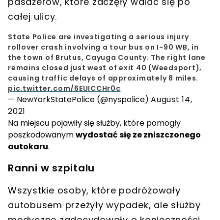
pasażerów, które zaczęły walać się po
całej ulicy.
State Police are investigating a serious injury
rollover crash involving a tour bus on I-90 WB, in
the town of Brutus, Cayuga County. The right lane
remains closed just west of exit 40 (Weedsport),
causing traffic delays of approximately 8 miles.
pic.twitter.com/6EUICCHr0c
— NewYorkStatePolice (@nyspolice)
August 14,
2021
Na miejscu pojawiły się służby, które pomogły
poszkodowanym
wydostać się ze zniszczonego
autokaru
.
Ranni w szpitalu
Wszystkie osoby, które podróżowały
autobusem przeżyły wypadek, ale służby
medyczne zadecydowały o konieczności