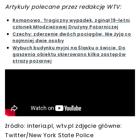
Artykuły polecane przez redakcję WTV:
Romanowo. Tragiczny wypadek, zginął 19-letni
członek Młodzieżowej Drużyny Pożarniczej
Czechy: zderzenie dwóch pociągów. Nie żyją co
najmniej dwie osoby
Wybuch budynku myjni na Śląsku o świcie. Do
gaszenia obiektu skierowano kilka zastępów
straży pożarnej
źródło: interia.pl, wtv.pl zdjęcie główne:
Twitter/New York State Police