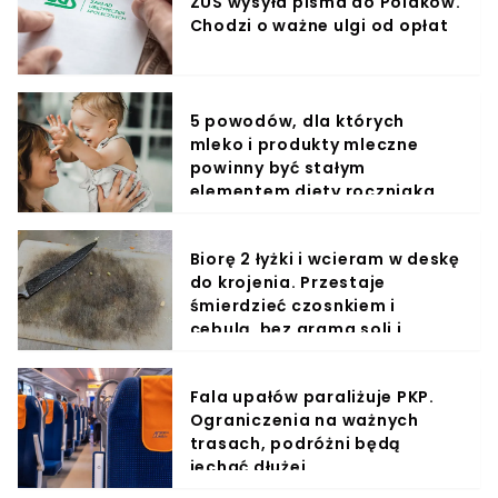
ZUS wysyła pisma do Polaków.
Chodzi o ważne ulgi od opłat
5 powodów, dla których
mleko i produkty mleczne
powinny być stałym
elementem diety roczniaka
Biorę 2 łyżki i wcieram w deskę
do krojenia. Przestaje
śmierdzieć czosnkiem i
cebulą, bez grama soli i
cytryny
Fala upałów paraliżuje PKP.
Ograniczenia na ważnych
trasach, podróżni będą
jechać dłużej