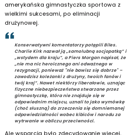
amerykańska gimnastyczka sportowa z
wielkimi sukcesami, po eliminacji
drużynowej.
Konserwatywni komentatorzy potępili Biles.
Charlie Kirk nazwał ją „samolubną socjopatką” i
„wstydem dla kraju”, a Piers Morgan napisał, że
„nie ma nic heroicznego ani odważnego w
rezygnacji, ponieważ "nie bawisz się dobrze" –
zawodzisz koleżanki z drużyny, twoich fanów i
twój kraj”.
Nawet niektórzy liberałowie, uznając
fizyczne niebezpieczeństwa stwarzane przez
gimnastyczkę, która nie znajduje się w
odpowiednim miejscu, uznali to jako wymówkę
(choć słuszną) do zrzeczenia się domniemanej
odpowiedzialności wobec kibiców i narodu za
wytrwanie w obliczu przeciwności.
Ale wsparcia było zdecydowanie więcej.