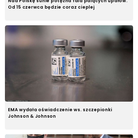
Nad Polskę sunie potężna fala palących upałów.
Od 15 czerwca będzie coraz cieplej
EMA wydała oświadczenie ws. szczepionki
Johnson & Johnson