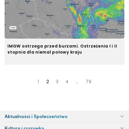
IMGW ostrzega przed burzami. Ostrzeżenia I i II
stopnia dla niemal połowy kraju
1
2
3
4
…
79
Aktualności i Społeczeństwo
Kultura i rozrywka