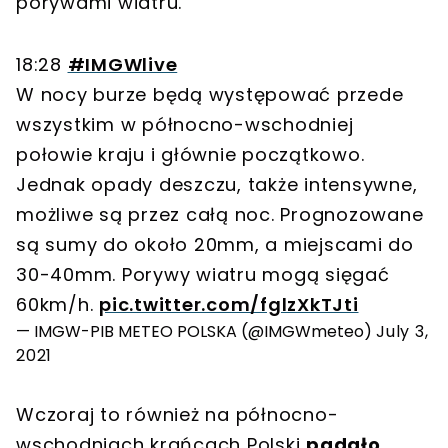
porywami wiatru.
18:28
#IMGWlive
W nocy burze będą występować przede
wszystkim w północno-wschodniej
połowie kraju i głównie początkowo.
Jednak opady deszczu, także intensywne,
możliwe są przez całą noc. Prognozowane
są sumy do około 20mm, a miejscami do
30-40mm. Porywy wiatru mogą sięgać
60km/h.
pic.twitter.com/fglzXkTJti
— IMGW-PIB METEO POLSKA (@IMGWmeteo)
July 3,
2021
Wczoraj to również na północno-
wschodniach krańcach Polski
padało