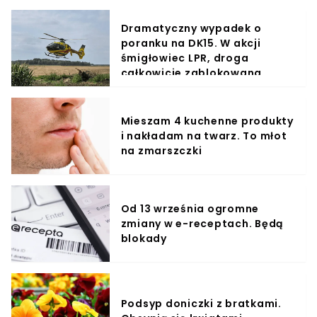
Dramatyczny wypadek o
poranku na DK15. W akcji
śmigłowiec LPR, droga
całkowicie zablokowana
Mieszam 4 kuchenne produkty
i nakładam na twarz. To młot
na zmarszczki
Od 13 września ogromne
zmiany w e-receptach. Będą
blokady
Podsyp doniczki z bratkami.