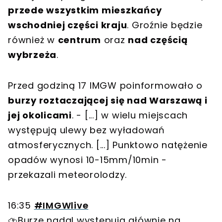
przede wszystkim mieszkańcy
wschodniej części kraju
. Groźnie będzie
również w
centrum
oraz
nad częścią
wybrzeża
.
Przed godziną 17 IMGW poinformowało o
burzy roztaczającej się nad Warszawą i
jej okolicami
. - [...] w wielu miejscach
występują ulewy bez wyładowań
atmosferycznych. [...] Punktowo natężenie
opadów wynosi 10-15mm/10min -
przekazali meteorolodzy.
16:35
#IMGWlive
⛈️Burze nadal występują głównie na