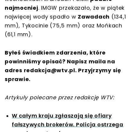
najmocniej
. IMGW przekazało, że w piątek
najwięcej wody spadło w
Zawadach
(134,1
mm), Tykocinie (75,5 mm) oraz Mońkach
(61,1 mm).
Byłeś świadkiem zdarzenia, które
powinniśmy opisać? Napisz maila na
adres
redakcja@wtv.pl
. Przyjrzymy się
sprawie.
Artykuły polecane przez redakcję WTV:
W całym kraju zgłaszają się ofiary
fałszywych brokerów. Policja ostrzega