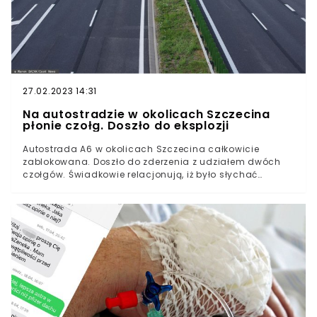
27.02.2023 14:31
Na autostradzie w okolicach Szczecina
płonie czołg. Doszło do eksplozji
Autostrada A6 w okolicach Szczecina całkowicie
zablokowana. Doszło do zderzenia z udziałem dwóch
czołgów. Świadkowie relacjonują, iż było słychać
wybuchy. Straż pożarna zaprzecza, by doszło do
eksplozji pocisków.Szczecin: wypadek na autostradzie
A6. Zderzyły się dwa samochody ciężarowe
transportujące czołgi. Kłęby ciemnego dymu widoczne
są z oddali.Świadkowie będący na miejscu wypadku,
do których dotarł Onet, wskazują, że tuż po zdarzeniu
było słychać trzy eksplozje. Wszystko wskazuje na to, że
trasa może pozostać zablokowana przez wiele godzin.