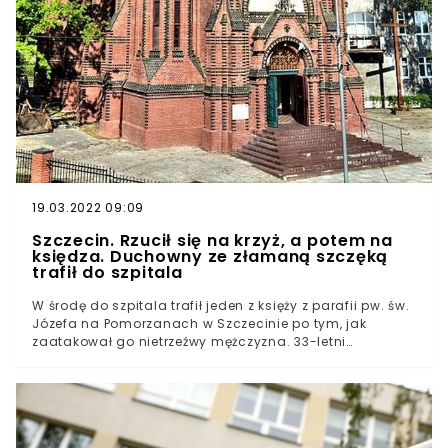
19.03.2022 09:09
Szczecin. Rzucił się na krzyż, a potem na
księdza. Duchowny ze złamaną szczęką
trafił do szpitala
W środę do szpitala trafił jeden z księży z parafii pw. św.
Józefa na Pomorzanach w Szczecinie po tym, jak
zaatakował go nietrzeźwy mężczyzna. 33-letni
napastnik rzucił się na zabytkowy krzyż. Młody
duchowny chciał mu przeszkodzić. Został pobity.