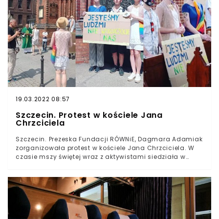
0:1.Choć mecz odbywał się w Chorwacji, ogromna część
kibiców szczecińskiej drużyny śledziła go w lokalnych
pubach. Relację z jednego z nich prowadził reporter TVP
Szczecin Przemysław Plecan.
19.03.2022 08:57
Szczecin. Protest w kościele Jana
Chrzciciela
Szczecin. Prezeska Fundacji RÓWNiE, Dagmara Adamiak
zorganizowała protest w kościele Jana Chrzciciela. W
czasie mszy świętej wraz z aktywistami siedziała w
ławie z transparentem "Jesteśmy ludźmi. Nie
wykluczajcie nas". Jak przekazała nam Dagmara
Adamiak, przyczyną akcji było odmówienie Marii
Jaszczyk zorganizowania mszy w intencji pacjentów,
potrzebujących przeszczepu szpiku. Powodem odmowy
miało być aktywne wspieranie osób LGBT przez
społeczniczkę. - Pani Maria jest emerytowaną