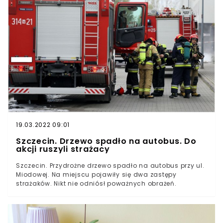
się jedna ze słuchaczek.W liście do redakcji kobieta
przekazała, że w nocy z 5 na 6 sierpnia zadzwoniła na
policję, zaniepokojona lejącą się w z mieszkania nad
nią wodą.
19.03.2022 09:01
Szczecin. Drzewo spadło na autobus. Do
akcji ruszyli strażacy
Szczecin. Przydrożne drzewo spadło na autobus przy ul.
Miodowej. Na miejscu pojawiły się dwa zastępy
strażaków. Nikt nie odniósł poważnych obrażeń.