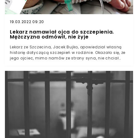
19.03.2022 09:20
Lekarz namawiał ojca do szczepienia.
Mężczyzna odmówił, nie żyje
Lekarz ze Szczecina, Jacek Bujko, opowiedział własną
historię dotyczącą szczepień w rodzinie. Okazało się, że
jego ojciec, mimo namów ze strony syna, nie chciał
przyjąć żadnej szczepionki przeciw COVID-19, twierdząc,
że jest to zbyt duże ryzyko. W rozmowach z lekarzem
opowiadał o teoriach spiskowych dot. szczepień.
Niedługo później zmarł na powikłania po koronawirusie.
Opowieść ma być przestrogą dla wszystkich
niedowiarków. Nie ma argumentów przeciw
szczepieniom.