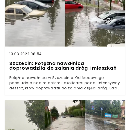
19.03.2022 08:54
Szczecin: Potężna nawałnica
doprowadziła do zalania dróg i mieszkań
Potężna nawałnica w Szczecinie. Od środowego
popołudnia nad miastem i okolicami padał intensywny
deszcz, który doprowadził do zalania części dróg. Straż
pożarna interweniowała prawie 400 razy. To była
wyjątkowo niespokojna noc dla mieszkańców
Szczecina. Katastrofalna ulewa Zalane samochody,
mieszkania i drogi to tylko część skutków nawałnicy,
która przeszła w środę przez Szczecin. Ulewa
doprowadziła do wielu poważnych zniszczeń. Od godz.
17.00 w środę do 8.00 dnia następnego szczecińska
straż pożarna była zawiadamiana 372 razy o