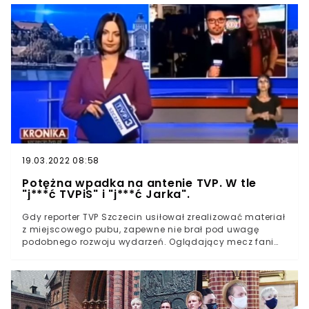
padł ofiarą oszustwa metodą "na wnuczka" czy też "na
policjanta". Senior natrafił na artykuł w mediach
społecznościowych, w którym informowano o prostej
metodzie zarabiania na kryptowalutach. Senior
zdecydował się na wypełnienie specjalnego formularza.
Podał w nim swoje imię, nazwisko oraz numer telefonu.
Początkowo zainwestował w waluty tysiąc złotych.
19.03.2022 08:58
Potężna wpadka na antenie TVP. W tle
"j***ć TVPiS" i "j***ć Jarka".
Gdy reporter TVP Szczecin usiłował zrealizować materiał
z miejscowego pubu, zapewne nie brał pod uwagę
podobnego rozwoju wydarzeń. Oglądający mecz fani
szczecińskiej Pogoni wykrzyczeli do mikrofonu, co sądzą
o telewizji Jacka Kurskiego.W ubiegły czwartek piłkarze
Pogoni Szczecin podejmowali chorwacką drużynę NK
Osijek w ramach zmagań wewnątrz Ligi Konferencji
Europy UEFA. Polacy przegrali rewanżową potyczkę