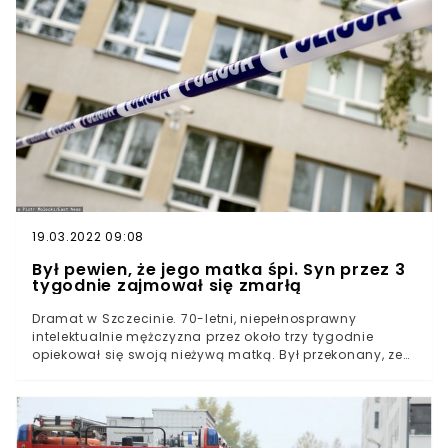
19.03.2022 09:08
Był pewien, że jego matka śpi. Syn przez 3
tygodnie zajmował się zmarłą
Dramat w Szczecinie. 70-letni, niepełnosprawny
intelektualnie mężczyzna przez około trzy tygodnie
opiekował się swoją nieżywą matką. Był przekonany, ze
kobieta śpi. Sąsiadów zaalarmowała lejąca się z
mieszkania woda.Choć tragiczne wydarzenia miały
miejsce na początku sierpnia, szczegóły dramatu, który
rozegrał się w jednym z mieszkań w centrum Szczecina,
obiegły media dopiero, gdy do Radia Szczecin zgłosiła