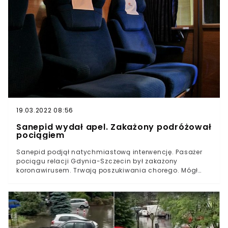
nauczycielką i uważa, że wsparcie osób
nieheteronormatywnych, szczególnie młodych, jest
bardzo ważne. Jako katoliczka mówi, że kochać należy
wszystkich ludzi i ja się z nią zgadzam - komentuje
nasza rozmówczyni.
19.03.2022 08:56
Sanepid wydał apel. Zakażony podróżował
pociągiem
Sanepid podjął natychmiastową interwencję. Pasażer
pociągu relacji Gdynia-Szczecin był zakażony
koronawirusem. Trwają poszukiwania chorego. Mógł
siedzieć w twoim przedziale.22 lipca po godzinie 12:44 w
pociągu PKP Intercity znalazła się osoba z pozytywnym
wynikiem testu na obecność koronawirusa.W sprawie
interwencję podjęła Powiatowa Stacja Sanitarno-
Epidemiologiczna w Policach.