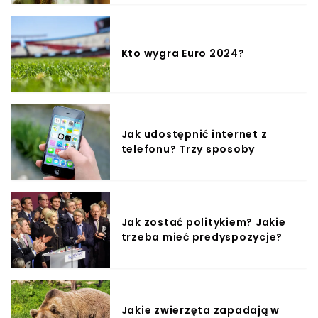
mogła jak znany youtuber nakłania niezdającego sobie
sprawy ze swoich czynów młodego mężczyznę do
jedzenia kocich odchodów, czy biegania po
supermarkecie w samej bieliźnie. Byłeś świadkiem
zdarzenia, które powinniśmy opisać? Napisz maila na
Kto wygra Euro 2024?
adres
redakcja@wtv.pl
. Przyjrzymy się sprawie.Artykuły
polecane przez redakcję WTV:Afera na polskim YouTube.
W tle wykorzystywanie małoletnich dziewczynek, Lord
Kruszwil i Kamerzysta?Kamerzysta i kryminalna
przeszłość jest tylko szczątkiem patologii na YouTube.
Dlaczego margines zyskuje popularność w sieci?
Jak udostępnić internet z
Fenomen Majora Suchodolskiego - dlaczego młode
telefonu? Trzy sposoby
Polki i młodzi Polacy tak chętnie sięgają po nagrania
białostoczanina?Źródło: facebook.com, boop.pl,
szczecin.naszemiasto.pl, antyweb.pl
Jak zostać politykiem? Jakie
trzeba mieć predyspozycje?
Jakie zwierzęta zapadają w