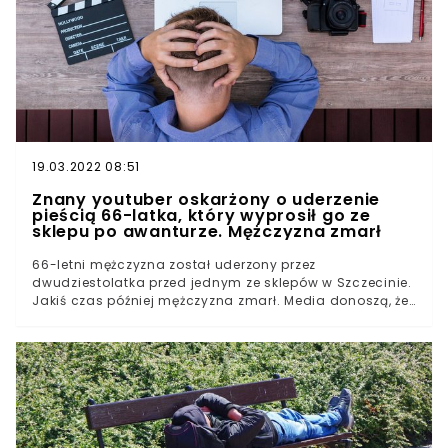
19.03.2022 08:51
Znany youtuber oskarżony o uderzenie
pieścią 66-latka, który wyprosił go ze
sklepu po awanturze. Mężczyzna zmarł
66-letni mężczyzna został uderzony przez
dwudziestolatka przed jednym ze sklepów w Szczecinie.
Jakiś czas później mężczyzna zmarł. Media donoszą, że
oprawcą mógł być znany youtuber. Młody youtuber
zaprzecza, że ma związek z pobiciem. Youtuber sprawcą
pobicia? Do incydentu doszło 2 stycznia ubiegłego roku
przy ul. Pokoju w Szczecinie. Do sklepu "Społem" wszedł
młody mężczyzna, który próbował nagrać telefonem
filmik, zamierzając umieścić go później w Internecie.
Ekspedientki pracujące w sklepie nie wyraziły na to
zgody, ale ten nie przejmował się ich dezaprobatą. Do