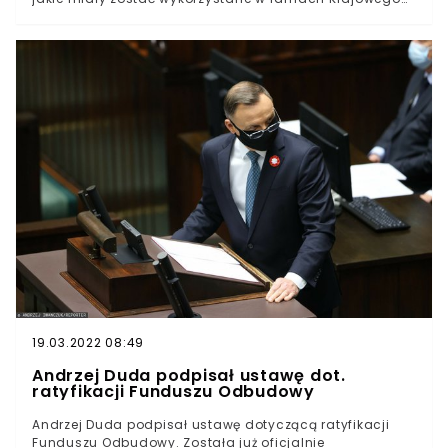
Planu Odbudowy. – Jarosław Kaczyński swoją
nieodpowiedzialną i niemądrą polityką wyrządza Polsce
i wszystkim Polakom dramatyczne szkody – ocenił
przewodniczący Platformy Obywatelskiej.Komisja
Europejska postanowiła wstrzymać wypłatę miliardów
euro, które miały popłynąć do Polski. Mowa o
ogromnych środkach: 23 mld euro w formie grantów
oraz 34 mld euro jako preferencyjne pożyczki.
Podsumowując: 57 mld euro.Decyzja Brukseli to kolejna
odsłona przepychanek między UE a Warszawą i sporów
toczonych wokół kwestii przestrzegania zasad
praworządności. KE ma obawy w sprawie niezależności
sądów czy wolności mediów w Polsce.
19.03.2022 08:49
Andrzej Duda podpisał ustawę dot.
ratyfikacji Funduszu Odbudowy
Andrzej Duda podpisał ustawę dotyczącą ratyfikacji
Funduszu Odbudowy. Została już oficjalnie