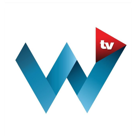
ewentualnego przyjęcia. Za głosowali posłowie PiS i
Porozumienia, Lewicy i PSL, przeciw - Solidarnej Polski i
Konfederacji, a wstrzymali się członkowie Koalicji
Obywatelskiej.Projekt został już wcześniej przesłany do
Unii Europejskiej. Głosowanie sejmowe miało na celu
potwierdzić jego ratyfikację przez Polskę.