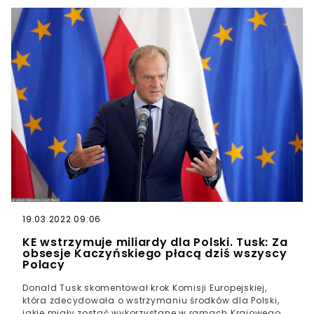
złotych. Zaledwie kilka dni temu wiceminister Waldemar
Buda twierdził, że nie wie, kiedy nastąpi akceptacja
planu.
19.03.2022 09:06
KE wstrzymuje miliardy dla Polski. Tusk: Za
obsesje Kaczyńskiego płacą dziś wszyscy
Polacy
Donald Tusk skomentował krok Komisji Europejskiej,
która zdecydowała o wstrzymaniu środków dla Polski,
jakie miały zostać wykorzystane w ramach Krajowego