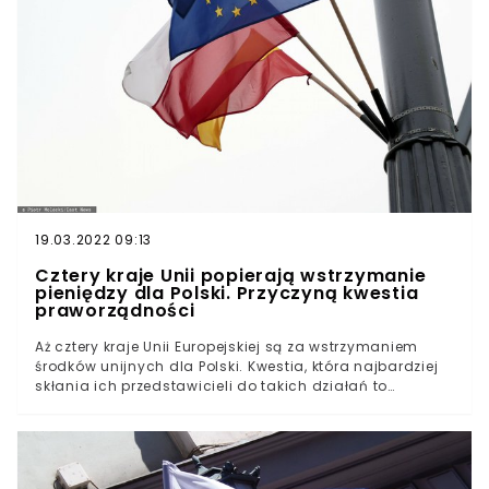
19.03.2022 09:13
Cztery kraje Unii popierają wstrzymanie
pieniędzy dla Polski. Przyczyną kwestia
praworządności
Aż cztery kraje Unii Europejskiej są za wstrzymaniem
środków unijnych dla Polski. Kwestia, która najbardziej
skłania ich przedstawicieli do takich działań to
praworządność. Czy kolejne miliardy euro zostaną
wstrzymane?RMF FM ustaliło, że cztery kraje Unii
Europejskiej są za wstrzymaniem wypłat z unijnej kasy
dla Polski. Zgodnie z ustaleniami chodzi o Austrię,
Danię, Holandię i Szwecję.