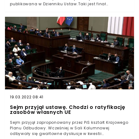
publikowana w Dzienniku Ustaw.Taki jest finał
niespodziewanego głosowania w Senacie, gdzie mimo
przewagi opozycji nie wprowadzono proponowanych
przez nią poprawek. Zabrakło głosów nieobecnych
senatorów z KO.
19.03.2022 08:41
Sejm przyjął ustawę. Chodzi o ratyfikację
zasobów własnych UE
Sejm przyjął zaproponowany przez PiS kształt Krajowego
Planu Odbudowy. Wcześniej w Sali Kolumnowej
odbywały się gwałtowne dyskusje w kwestii