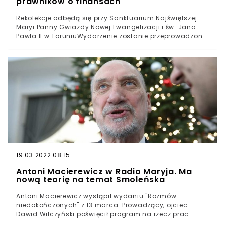
prawników o finansach
Rekolekcje odbędą się przy Sanktuarium Najświętszej
Maryi Panny Gwiazdy Nowej Ewangelizacji i św. Jana
Pawła II w ToruniuWydarzenie zostanie przeprowadzone
z zachowaniem zasad reżimu sanitarnego. Rekolekcje
będą obywać się w trybie stacjonarno-
hybrydowymZajęcia poprowadzi ksiądz prałat
Sławomir Oder. Rekolekcje zaś zainspirowali i
współorganizują prawnicyZa pośrednictwem Radia
Maryja, Tadeusz Rydzyk wydał ważny komunikat w
sprawie nadchodzących rekolekcji. Przedsięwzięciu
patronuje Centrum Ochrony Praw Chrześcijan.
Prowadzący je, ksiądz Sławomir Oder jest zaś głównym
postulatorem procesu beatyfikacyjnego i
kanonizacyjnego Jana Pawła II. Tematami zajęć będą:
"klauzula sumienia w zawodach prawniczych", „Bóg
adwokatem człowieka”, „Bóg sprawiedliwy” oraz „Bóg
19.03.2022 08:15
miłosierny”.Podczas zajęć odbywających się w trybie
Antoni Macierewicz w Radio Maryja. Ma
stacjonarnym, niezbędne będzie zasłanianie ust oraz
nową teorię na temat Smoleńska
nosa, jak i zachowanie należytego, dwumetrowego
dystansu społecznego.
Antoni Macierewicz wystąpił wydaniu "Rozmów
niedokończonych" z 13 marca. Prowadzący, ojciec
Dawid Wilczyński poświęcił program na rzecz prac
komisji ds. katastrofy w SmoleńskuJuż w najbliższych