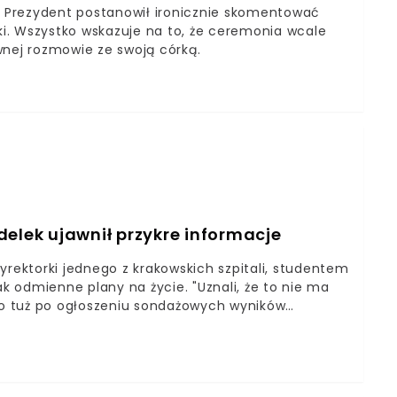
s. Prezydent postanowił ironicznie skomentować
rki. Wszystko wskazuje na to, że ceremonia wcale
wnej rozmowie ze swoją córką.
delek ujawnił przykre informacje
yrektorki jednego z krakowskich szpitali, studentem
 odmienne plany na życie. "Uznali, że to nie ma
o tuż po ogłoszeniu sondażowych wyników
zerwanie przykuwa uwagę mediów. Choć
loidy nadal chętnie donoszą o szczegółach życia