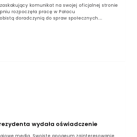
askakujący komunikat na swojej oficjalnej stronie
erpniu rozpoczęła pracę w Pałacu
obistą doradczynią do spraw społecznych.
ie oraz kwalifikacje młodej prawniczki. Materiał
 przeciwnikom Prawa i Sprawiedliwości.
 Prezydenta wydała oświadczenie
krajowe media. Swoiste apogeum zainteresowanie