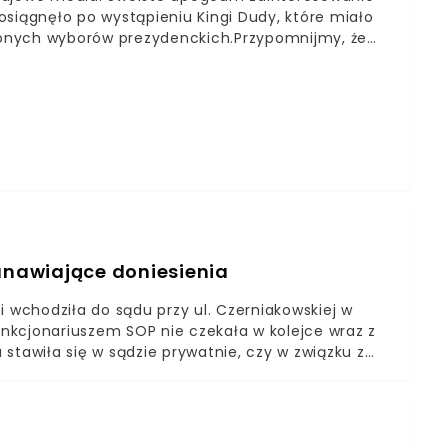
iągnęło po wystąpieniu Kingi Dudy, które miało
onych wyborów prezydenckich.Przypomnijmy, że
godności wszystkich obywateli, co – jak
i z wyjątkowo agresywną kampanią, jaka miała
właszcza ze strony przedstawicieli Prawa i
nawiające doniesienia
i wchodziła do sądu przy ul. Czerniakowskiej w
nkcjonariuszem SOP nie czekała w kolejce wraz z
stawiła się w sądzie prywatnie, czy w związku z
ncelariiChociaż Kinga Duda stara się unikać
rzy okazji kampanii prezydenckiej swojego taty, to
rka najważniejszej osoby w państwie nie jest
statnie zdjęcia Kingi Dudy po raz kolejny