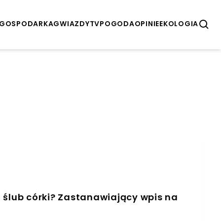
GOSPODARKA
GWIAZDY
TV
POGODA
OPINIE
EKOLOGIA
 ślub córki? Zastanawiający wpis na