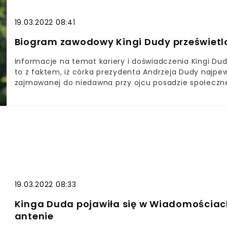
19.03.2022 08:41
Biogram zawodowy Kingi Dudy prześwietl
Informacje na temat kariery i doświadczenia Kingi Du
to z faktem, iż córka prezydenta Andrzeja Dudy najp
zajmowanej do niedawna przy ojcu posadzie społeczn
wzmianki na ten temat w jej biogramie na stronie kanc
piastowanego jeszcze do niedawna przez Kingę Dudę na
córka Andrzeja Dudy nie otrzymuje za nie wynagrodzeni
działań. Okazuje się, że pociecha pierwszej pary po
biogramie.Choć powodów składających się na tę decyzj
wątpliwości, iż pominięcie pracy u prezydenta kraju n
postanowiła jednak nie przypominać o funkcji, którą p
19.03.2022 08:33
Kinga Duda pojawiła się w Wiadomościac
antenie