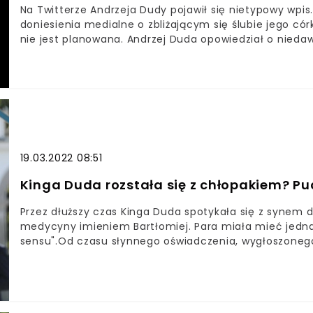
Na Twitterze Andrzeja Dudy pojawił się nietypowy wpi
doniesienia medialne o zbliżającym się ślubie jego có
nie jest planowana. Andrzej Duda opowiedział o nieda
19.03.2022 08:51
Kinga Duda rozstała się z chłopakiem? Pu
Przez dłuższy czas Kinga Duda spotykała się z synem d
medycyny imieniem Bartłomiej. Para miała mieć jednak
sensu".Od czasu słynnego oświadczenia, wygłoszoneg
minionych wyborów prezydenckich, Kinga Duda niepr
prezydencka córka stara się pozostawać w cieniu, tab
25-latki.