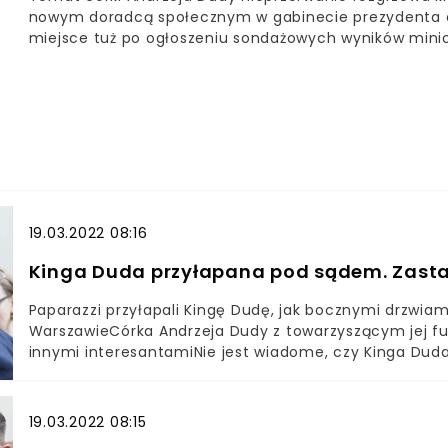
nowym doradcą społecznym w gabinecie prezydenta os
miejsce tuż po ogłoszeniu sondażowych wyników mini
prezydencka córka apelowała wówczas o poszanowanie 
nietrudno było zauważyć – stało w ostrej sprzecznośc
miejsce na przełomie czerwca i lipca bieżącego roku, z
Sprawiedliwości.
19.03.2022 08:16
Kinga Duda przyłapana pod sądem. Zasta
Paparazzi przyłapali Kingę Dudę, jak bocznymi drzwiam
WarszawieCórka Andrzeja Dudy z towarzyszącym jej fu
innymi interesantamiNie jest wiadome, czy Kinga Duda 
wykonywaniem obowiązków służbowych warszawskiej ka
prasowego rozgłosu i zabiera głos publicznie jedynie p
opinia publiczna nie przestaje się nią interesować. Có
19.03.2022 08:15
wzorem do naśladowania w kwestii zdrowych nawyków.O