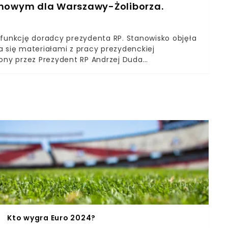
nuje swój nikotynowy nałóg. Nie to jednak najbardziej
onowym dla Warszawy-Żoliborza.
 pod warszawskim sądem.
 funkcję doradcy prezydenta RP. Stanowisko objęła
a się materiałami z pracy prezydenckiej
iony przez Prezydent RP Andrzej Duda
udzie jako głos młodego pokolenia. Po niespełna
ak na inną drogę kariery.
Kto wygra Euro 2024?