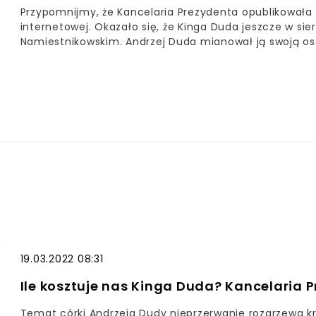
Przypomnijmy, że Kancelaria Prezydenta opublikowała z
internetowej. Okazało się, że Kinga Duda jeszcze w si
Namiestnikowskim. Andrzej Duda mianował ją swoją os
"Wiadomości" TVP postanowiły przedstawić doświadczen
Telewizji Polskiej z pewnością nie przypadnie do gustu
19.03.2022 08:31
Ile kosztuje nas Kinga Duda? Kancelaria
Temat córki Andrzeja Dudy nieprzerwanie rozgrzewa 