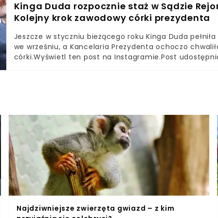
uwieczniły ją w sytuacji, gdy korzysta z chwili i pielęg
Kinga Duda rozpocznie staż w Sądzie Rej
zainteresowało w związku z fotografiami wykonanymi
Kolejny krok zawodowy córki prezydenta
Jeszcze w styczniu bieżącego roku Kinga Duda pełniła
we wrześniu, a Kancelaria Prezydenta ochoczo chwalił
córki.Wyświetl ten post na Instagramie.Post udostępn
(@prezydent_pl)26-latka miała doradzać Andrzejowi D
czterech miesiącach młoda prawniczka postawiła jedn
Najdziwniejsze zwierzęta gwiazd – z kim