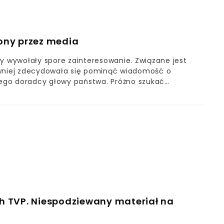
ony przez media
dy wywołały spore zainteresowanie. Związane jest
ewniej zdecydowała się pominąć wiadomość o
ego doradcy głowy państwa. Próżno szukać
elarii, w której pracuje.Wokół stanowiska
rosło sporo kontrowersji. Chociaż podkreślano, że
a, to i tak krytykowano ją za brak realnych
stanowiła nie uwzględniać tego w swoim zawodowym
ę Kingi Dudy może być kilka, to nie ulega
ie jest codzienną praktyką. Młoda prawniczka
rzez stosunkowo krótki czas przyszło jej sprawować.
h TVP. Niespodziewany materiał na