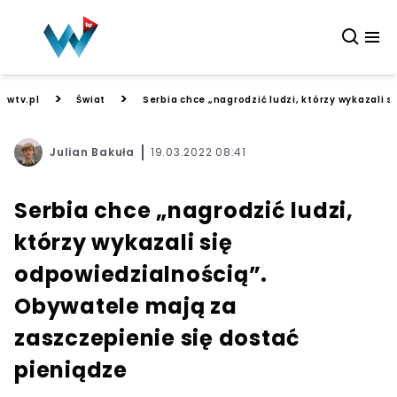
>
>
wtv.pl
Świat
Serbia chce „nagrodzić ludzi, którzy wykazali 
Julian Bakuła
19.03.2022 08:41
Serbia chce „nagrodzić ludzi,
którzy wykazali się
odpowiedzialnością”.
Obywatele mają za
zaszczepienie się dostać
pieniądze