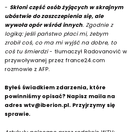
-
Skłoni część osób żyjących w skrajnym
ubóstwie do zaszczepienia się, ale
wywoła opór wśród innych
. Zgodnie z
logiką: jeśli państwo płaci mi, żebym
zrobił coś, co ma mi wyjść na dobre, to
coś tu śmierdzi
- tłumaczył Radovanović w
przywoływanej przez france24.com
rozmowie z AFP.
Byłeś świadkiem zdarzenia, które
powinniśmy opisać? Napisz maila na
adres
wtv@iberion.pl
. Przyjrzymy się
sprawie.