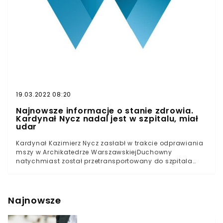
19.03.2022 08:20
Najnowsze informacje o stanie zdrowia.
Kardynał Nycz nadal jest w szpitalu, miał
udar
Kardynał Kazimierz Nycz zasłabł w trakcie odprawiania
mszy w Archikatedrze WarszawskiejDuchowny
natychmiast został przetransportowany do szpitala
MSWiA w Warszawie, w którym pozostaje do dzisiajStan
hierarchy ma się poprawiać. Archidiecezja przekazała
jednak, że Nycz doznał niewielkiego udaru
niedokrwiennego1 kwietnia w Archikatedrze
Najnowsze
Warszawskiej odbyła się Msza Świętego Krzyżma,
odprawiana zwyczajowo z okazji Wielkiego Czwartku.