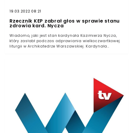
19.03.2022 08:21
Rzecznik KEP zabrał głos w sprawie stanu
zdrowia kard. Nycza
Wiadomo, jaki jest stan kardynała Kazimierza Nycza,
który zasłabł podczas odprawiania wielkoczwartkowej
liturgii w Archikatedrze Warszawskiej. Kardynała
przetransportowano do szpitala. Jego stan jest
stabilny. Aktualnie znajduje się on pod obserwacją. Nie
wiadomo jednak, kiedy wróci do życia publicznego.
Informacje na temat stanu zdrowia kardynała na
bieżąco będzie podawał rzecznik kurii archidiecezji
warszawskiej.