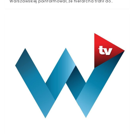
Warszawskiej poinformował, że hierarcha trafił do
szpitala MSWiA w WarszawiePowodem hospitalizacji
ma być „chwilowe zasłabnięcie”Następny komunikat
ma pojawić się potrzymaniu przez kardynała Nycza
wyników przeprowadzonych badańDziś Polskę obiegła
wiadomość o zasłabnięciu kardynała Nycza. Duchowny
odprawiał mszę i to właśnie w jej trakcie miał poczuć się
gorzej. To, jak kardynał Nycz wymaga podtrzymywania
przez kapłanów znajdujących się obok, uwiecznione
zostało na nagraniu opublikowanym przez
Archidiecezję Warszawską na platformie YouTube.
Pojawił się pierwszy oficjalny komentarz w tej sprawie.