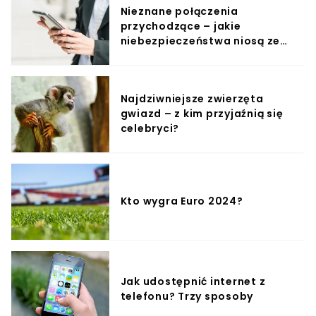
Prowadzący nabożeństwo kardynał Nycz od początku
Nieznane połączenia
zdawał się zmagać ze zdrowotnymi
przychodzące – jakie
problemami.Hierarcha zasłabł po niespełna 10
minutach od rozpoczęcia mszy. Kardynał upadłby,
niebezpieczeństwa niosą ze
gdyby nie obecność dwóch księży, którzy podtrzymali
sobą?
duchownego. Nabożeństwo dokończył obecny w
Archikatedrze biskup Józef Guzdek.
Najdziwniejsze zwierzęta
gwiazd – z kim przyjaźnią się
celebryci?
Kto wygra Euro 2024?
Jak udostępnić internet z
telefonu? Trzy sposoby