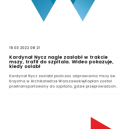
19.03.2022 08:21
Kardynał Nycz nagle zasłabł w trakcie
mszy, trafił do szpitala. Wideo pokazuje,
kiedy osłabł
Kardynał Nycz zasłabł podczas odprawiania mszy św.
Krzyżma w Archikatedrze WarszawskiejKapłan został
przetransportowany do szpitala, gdzie przeprowadzone
zostaną badania diagnostyczneArchidiecezja
Warszawska wzywa wiernych do modlitwy w intencji
kardynałaKardynał Nycz został zastąpiony podczas
mszy przez biskupa polowego Wojska Polskiego Józefa
Guzdka.