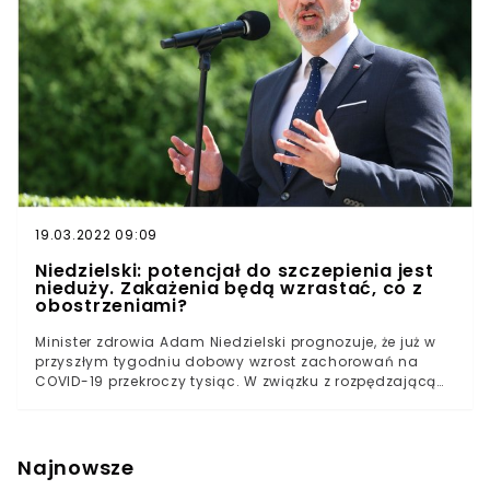
19.03.2022 09:09
Niedzielski: potencjał do szczepienia jest
nieduży. Zakażenia będą wzrastać, co z
obostrzeniami?
Minister zdrowia Adam Niedzielski prognozuje, że już w
przyszłym tygodniu dobowy wzrost zachorowań na
COVID-19 przekroczy tysiąc. W związku z rozpędzającą
się czwartą falą pandemii i znikomym
zainteresowaniem szczepieniami rząd będzie zmuszony
rozważyć wprowadzenie obostrzeń. Szef resortu
zapowiada, że będzie skłonny podejmować “decyzje
Najnowsze
bardziej drastyczne”.