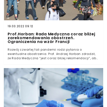
19.03.2022 09:12
Prof.Horban: Rada Medyczna coraz bliżej
zarekomendowania obostrzeń.
Ograniczenia na wzór Francji
Rozwój czwartej fali pandemii rodzi pytania o
ewentualne obostrzenia. Prof. Andrzej Horban zdradził,
że Rada Medyczna “jest coraz bliżej rekomendacji”, aby
wprowadzić restrykcje w poszczególnych powiatach.
Jego zdaniem ograniczeń należy spodziewać w
okolicach szczytu czwartej fali.