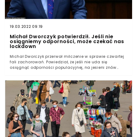
19.03.2022 09:19
Michał Dworczyk potwierdził. Jeśli nie
osiągniemy odporności, może czekać nas
lockdown
Michał Dworczyk przerwał milczenie w sprawie czwartej
fali zachorowań. Powiedział, że jeśli nie uda się
osiągnąć odporności populacyjnej, na jesieni znów
może dojść do drastycznych wzrostów. Mówił nawet o
wprowadzeniu lockdownu.Minister wskazał, że problem
ze szczepieniem populacji wiąże się z wiekiem
pacjentów. Im młodsze roczniki, tym mniej zapisanych
lub zaszczepionych. - Widzimy wyraźne zmniejszenie
liczby osób, które się rejestrują na szczepienie -
relacjonował Michał Dworczyk.