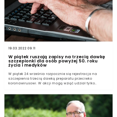
19.03.2022 09:11
W piątek ruszają zapisy na trzecią dawkę
szczepionki dla osób powyżej 50. roku
życia i medyków
W piątek 24 września rozpocznie się rejestracja na
szczepienia trzecią dawką preparatu przeciwko
koronawirusowi. W akcji mogą wziąć udział tylko
medycy i osoby, które ukończyły 50 lat. Podpowiadamy,
jak dopisać się na szczepienie.