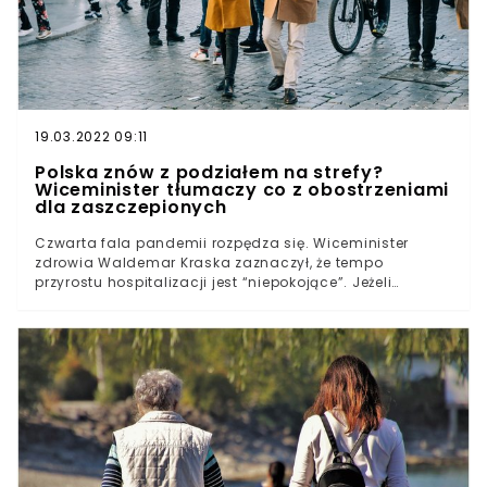
19.03.2022 09:11
Polska znów z podziałem na strefy?
Wiceminister tłumaczy co z obostrzeniami
dla zaszczepionych
Czwarta fala pandemii rozpędza się. Wiceminister
zdrowia Waldemar Kraska zaznaczył, że tempo
przyrostu hospitalizacji jest “niepokojące”. Jeżeli
sytuacja epidemiczna nadal będzie się pogarszać, to
jego zdaniem rząd znów wprowadzi podział na strefy
żółte i czerwone. Jeden obszar Polski jest szczególnie
zagrożony.