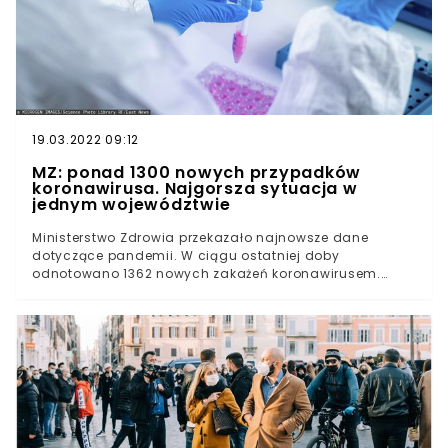
19.03.2022 09:12
MZ: ponad 1300 nowych przypadków
koronawirusa. Najgorsza sytuacja w
jednym województwie
Ministerstwo Zdrowia przekazało najnowsze dane
dotyczące pandemii. W ciągu ostatniej doby
odnotowano 1362 nowych zakażeń koronawirusem.
Takich danych resort nie raportował od maja 2021 r.
Minister zdrowia ostrzega, że czwarta fala pandemii
dopiero się rozpędza i przewiduje, że w szczycie możemy
osiągnąć poziom aż 40 tys. przypadków dziennie.