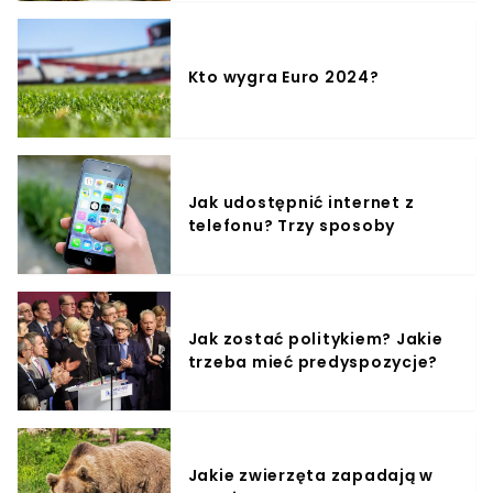
wyobraźni! | Tworzę piękno i harmonię - gdziekolwiek się
pojawię | Po mojej prawicy zasiada czerwony,
Galaktyczny Wędrowiec | Po mojej lewicy niebieska,
wiodąca Moc" - czytamy w tekście "Jam Jest 444".
Kto wygra Euro 2024?
Jak udostępnić internet z
telefonu? Trzy sposoby
Jak zostać politykiem? Jakie
trzeba mieć predyspozycje?
Jakie zwierzęta zapadają w