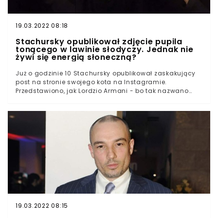
19.03.2022 08:18
Stachursky opublikował zdjęcie pupila
tonącego w lawinie słodyczy. Jednak nie
żywi się energią słoneczną?
Już o godzinie 10 Stachursky opublikował zaskakujący
post na stronie swojego kota na Instagramie.
Przedstawiono, jak Lordzio Armani - bo tak nazwano
zwierzę - leży na podłodze w towarzystwie smakołyku
Kinder Bueno. Na fotografii doliczyliśmy się aż 30
batonów. "Słodka niedziela" - skomentował wpis,
pozostawiając wiele niedopowiedzeń. Uroda
czworonoga przysłoniła czujność fanów wokalisty. "Oj
jaki kotek rozpieszczony, aż mu zazdroszczę" - wskazała
internautka. Wyświetl ten post na Instagramie.Post
udostępniony przez Lordzio Armani (@lordzioarmani)
19.03.2022 08:15