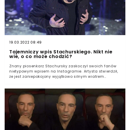
19.03.2022 08:49
Tajemniczy wpis Stachurskiego. Nikt nie
wie, o co może chodzić?
Znany piosenkarz Stachursky zaskoczył swoich fanów
nietypowym wpisem na Instagramie. Artysta stwierdził,
że jest zaniepokojony wyjątkowo silnym wiatrem
panującym na zewnątrz. Zamieścił również fotografię,
na której zasłania się kurtką.