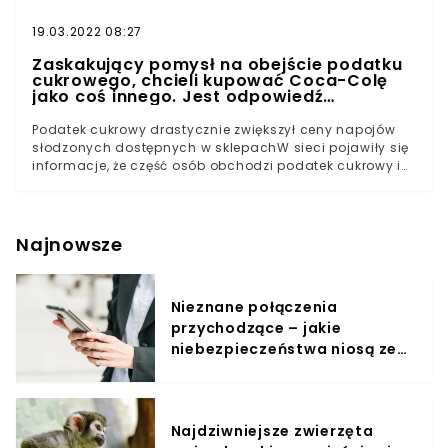
19.03.2022 08:27
Zaskakujący pomysł na obejście podatku
cukrowego, chcieli kupować Coca-Colę
jako coś innego. Jest odpowiedź
producenta
Podatek cukrowy drastycznie zwiększył ceny napojów
słodzonych dostępnych w sklepachW sieci pojawiły się
informacje, że część osób obchodzi podatek cukrowy i
sprowadza Coca-Colę, jako "odrdzewiacz"Firma
zdecydowała się na oficjalny komentarz w tej sprawie,
potępia takie działania i podkreśla, że nie wspiera
omijania przepisówZgodnie z informacjami krążącymi
Najnowsze
w sieci i w mediach część osób sprzedających Coca-
Colę zaczęła sprowadzać ją w zupełnie inny sposób.
Dotychczas napój był zwykłym produktem spożywczym,
Nieznane połączenia
jednak podatek cukrowy miał sprawić, że niektórzy
przychodzące – jakie
zdecydowali się na wykorzystanie charakterystycznej
cechy czarnego napoju.Przekazano, że część osób
niebezpieczeństwa niosą ze
rozpoczęła sprowadzanie Coca-Colę, podpisując ją
sobą?
jako "środek odrdzewiający". Pozwala to ominąć nawet
40 procentowe wzrosty cen należnych za słodki napój.
Niższa cena za kultowy i uwielbiany przez miliony
Najdziwniejsze zwierzęta
produkt jest dla konsumentów niczym święty Graal.