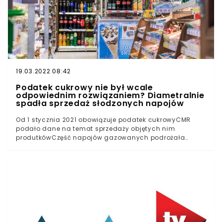
19.03.2022 08:42
Podatek cukrowy nie był wcale
odpowiednim rozwiązaniem? Diametralnie
spadła sprzedaż słodzonych napojów
Od 1 stycznia 2021 obowiązuje podatek cukrowyCMR
podało dane na temat sprzedaży objętych nim
produtkówCzęść napojów gazowanych podrożała
nawet o 45 proc.Jak podaje za Centrum Monitorowania
Rynku (CMR) Polsat News, obowiązujący od 1 stycznia
2021 podatek cukrowy przyczynił się do spadku
sprzedaży objętych nim produktów. Podatek cukrowy
składa się z części stałej i zmiennej."Część stała to 50
groszy na litr napoju z cukrem i/lub słodzikiem, dodatek
10 gr za litr napoju z zawartością kofeiny/tauryny. Część
zmienna to 5 groszy za każdy gram cukru powyżej jego
zawartości 5 gram/100 ml w przeliczeniu na litr napoju.