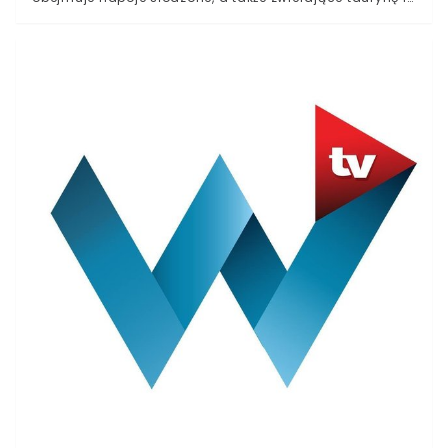
kofeinęTymczasem otrzymaliśmy informacje o
konsumentach masowo wykupujących cukier biały,
nieobjęty podatkiemPrawo i Sprawiedliwość, chcąc
walczyć z otyłością, nałożyło na Polaków podatek
cukrowy. Większe środki musimy przeznaczać na
wszystkie napoje z dodatkiem cukrów, kofeiny i tauryny.
W przypadku 1,5-litrowej butelki coli musimy dołożyć aż
1,32 złotych. W ciągu roku przekłada się to na aż 206,63
złotych.