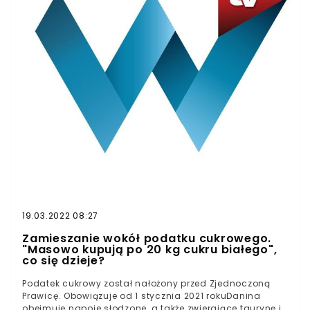
Wyznaczony został górny limit opłaty, który wynosi 1,20
zł za litr napoju" - tłumaczy CMR.Z części stałej opłaty
zwolnione są napoje z zawartością soków owocowo-
warzywnych na poziomie co najmniej 20 proc. Z
podatku cukrowego zwolnione są także napoje
składające się w większości z mleka, np. kawy mrożone,
jak również napoje węglowodanowo-elektrolitowe takie
jak izotoniki.Najmniejszy wzrost cen w związku z
wprowadzeniem podatku cukrowego odnotowano w
styczniu 2021 roku w przypadku napojów
energetycznych, które w przeliczeniu na litr napoju
podrożały średnio o 8 proc. względem końcówki 2020
roku.
19.03.2022 08:27
Zamieszanie wokół podatku cukrowego.
"Masowo kupują po 20 kg cukru białego",
co się dzieje?
Podatek cukrowy został nałożony przed Zjednoczoną
Prawicę. Obowiązuje od 1 stycznia 2021 rokuDanina
obejmuje napoje słodzone, a także zwierające taurynę i