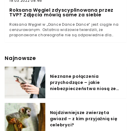
19.03.2022 08:46
Roksana Węgiel zdyscyplinowana przez
TVP? Zdjęcia mówią same za siebie
Roksana Węgiel w „Dance Dance Dance” jest ciągle na
cenzurowanym. Ostatnio widzowie twierdzili, że
proponowane choreografie nie są odpowiednie dla
nastolatki ze względu na wiek, a teraz wokalistka
ocenzurowała na swoim Instagramie tęczowy makijaż,
w którym miała wystąpić w odcinku. Odcinek programu
zaskoczył jednak wszystkich. Już wcześniej pojawiały
Najnowsze
się głosy, że będzie musiała to zrobić ze względu na
brak chęci TVP do angażowania młodej gwiazdy w
polityczne spory.
Nieznane połączenia
przychodzące – jakie
niebezpieczeństwa niosą ze
sobą?
Najdziwniejsze zwierzęta
gwiazd – z kim przyjaźnią się
celebryci?