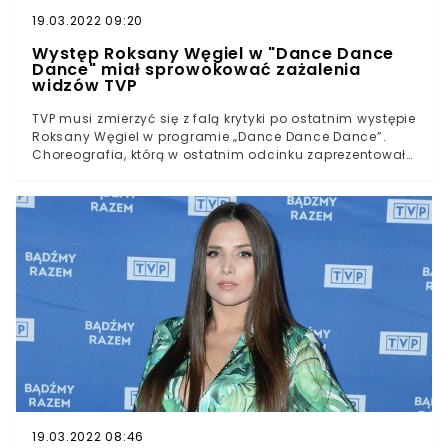
19.03.2022 09:20
Występ Roksany Węgiel w "Dance Dance
Dance" miał sprowokować zażalenia
widzów TVP
TVP musi zmierzyć się z falą krytyki po ostatnim występie
Roksany Węgiel w programie „Dance Dance Dance”.
Choreografia, którą w ostatnim odcinku zaprezentowała
młoda wokalistka, miała oburzyć widzów - za dużo było
w niej dla nich nagości oraz sugestywnych ruchów. To
nie pierwsze kontrowersje związane z tą edycją.
Wcześniej na szali znajdował się m.in. tęczowy makijaż
Węgiel, a także wypowiedzi Agustina Egurroli.
19.03.2022 08:46