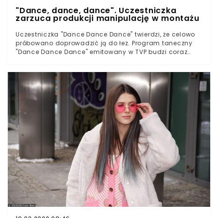
"Dance, dance, dance". Uczestniczka
zarzuca produkcji manipulację w montażu
Uczestniczka "Dance Dance Dance" twierdzi, że celowo
próbowano doprowadzić ją do łez. Program taneczny
"Dance Dance Dance" emitowany w TVP budzi coraz
więcej kontrowersji. Sprawie nie pomagają ostatnie
wypowiedzi jednej z uczestniczek, Oli Nowak, która po
odejściu z show postanowiła w mocnych słowach
skomentować produkcję, zarzucając jej manipulację
przy montażu i niewłaściwe zachowanie członków jury.