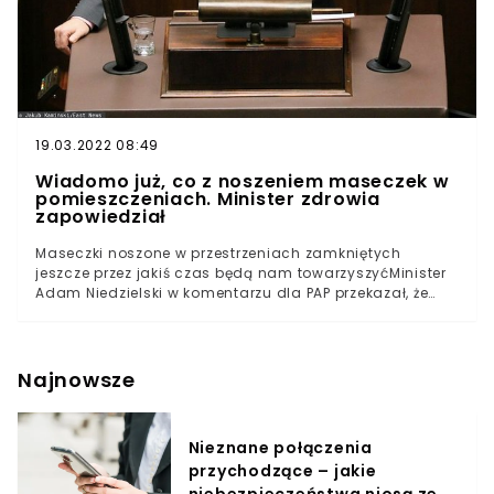
19.03.2022 08:49
Wiadomo już, co z noszeniem maseczek w
pomieszczeniach. Minister zdrowia
zapowiedział
Maseczki noszone w przestrzeniach zamkniętych
jeszcze przez jakiś czas będą nam towarzyszyćMinister
Adam Niedzielski w komentarzu dla PAP przekazał, że
jego rekomendacje będą mówić o utrzymaniu tego
obostrzenia jeszcze przez okres wakacyjnySzef
Ministerstwa Zdrowia podzielił się jeszcze
stwierdzeniem, iż „musimy się przyzwyczaić do tego, że
Najnowsze
epidemia się tli”Minister zdrowia Adam Niedzielski
przekazał wiadomości na temat swoich rekomendacji
dotyczących noszenia maseczek w pomieszczeniach
Nieznane połączenia
zamkniętych. Jest to jedno z obostrzeń, które może
przychodzące – jakie
zostać z nami jeszcze przez jakiś czas.W ostatnich
miesiącach decyzje Adama Niedzielskiego dość mocno