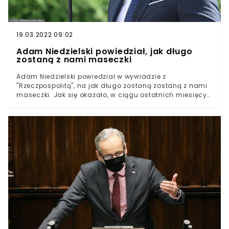
cały świat. W jaki sposób sobie z nim poradziliśmy?
19.03.2022 09:02
Adam Niedzielski powiedział, jak długo
zostaną z nami maseczki
Adam Niedzielski powiedział w wywiadzie z
"Rzeczpospolitą", na jak długo zostaną zostaną z nami
maseczki. Jak się okazało, w ciągu ostatnich miesięcy
jego poglądy w tym temacie nie uległy dużej zmianie. W
wywiadzie z "Rzeczpospolitą" Niedzielski wypowiedział
się również w kontekście obowiązkowych szczepień i
obostrzeń.