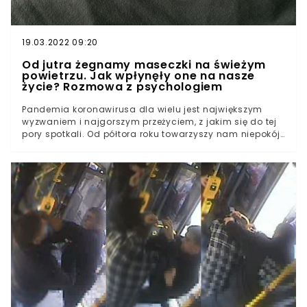
19.03.2022 09:20
Od jutra żegnamy maseczki na świeżym
powietrzu. Jak wpłynęły one na nasze
życie? Rozmowa z psychologiem
Pandemia koronawirusa dla wielu jest największym
wyzwaniem i najgorszym przeżyciem, z jakim się do tej
pory spotkali. Od półtora roku towarzyszy nam niepokój
związany z ryzykiem zarażenia wirusem, o którym wciąż
nie wiemy wszystkiego. Dwa lata temu ciężko byłoby
pomyśleć, że będziemy musieli chronić się przed
śmiertelną chorobą. Dzisiaj ciężko wyobrazić sobie
rzeczywistość bez koronawirusa. Spójrzmy wstecz na to,
jak maseczki stały się naszą codziennością. O
kontrowersjach i problemach związanych z ich
noszeniem opowie psycholożka, Katarzyna Kucewicz.16
kwietnia 2020 r. zapadła decyzja o przymusowym
zasłanianiu nosa i ust w przestrzeni publicznej.
Gospodarka została zamrożona, a Polacy po raz
pierwszy poznali znaczenie słowa “lockdown”. Szok
wywołany całą sytuacją spowodował, że zapasy masek
w całym kraju gwałtownie się skurczyły. W pierwszej