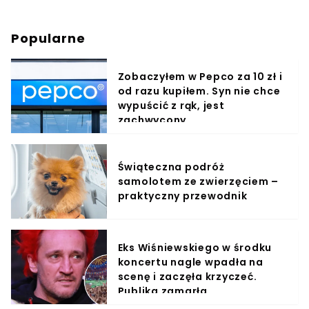
Popularne
Zobaczyłem w Pepco za 10 zł i
od razu kupiłem. Syn nie chce
wypuścić z rąk, jest
zachwycony
Świąteczna podróż
samolotem ze zwierzęciem –
praktyczny przewodnik
Eks Wiśniewskiego w środku
koncertu nagle wpadła na
scenę i zaczęła krzyczeć.
Publika zamarła