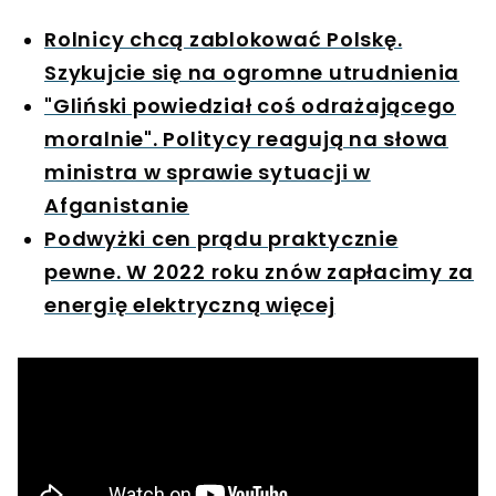
Rolnicy chcą zablokować Polskę.
Szykujcie się na ogromne utrudnienia
"Gliński powiedział coś odrażającego
moralnie". Politycy reagują na słowa
ministra w sprawie sytuacji w
Afganistanie
Podwyżki cen prądu praktycznie
pewne. W 2022 roku znów zapłacimy za
energię elektryczną więcej