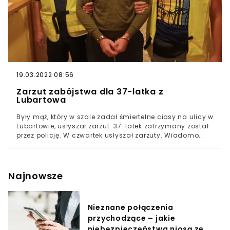
19.03.2022 08:56
Zarzut zabójstwa dla 37-latka z
Lubartowa
Były mąż, który w szale zadał śmiertelne ciosy na ulicy w
Lubartowie, usłyszał zarzut. 37-latek zatrzymany został
przez policję. W czwartek usłyszał zarzuty. Wiadomo,
jaka kara grozi mężczyźnie.W poniedziałek w Lubartowie
w woj. lubelskim doszło do makabrycznego zdarzenia.
Były mąż zaatakował kobietę idącą ulicą z nowym
partnerem. Uderzenia nożem okazały śmiertelne.Policja
Najnowsze
z Lubartowa przekazała informacje na temat dalszych
kroków podjętych przez śledczych. Funkcjonariusze
ujawnili okoliczności ujęcia groźnego mężczyzny.
Nieznane połączenia
przychodzące – jakie
niebezpieczeństwa niosą ze