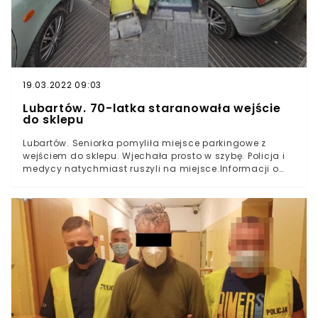
19.03.2022 09:03
Lubartów. 70-latka staranowała wejście
do sklepu
Lubartów. Seniorka pomyliła miejsce parkingowe z
wejściem do sklepu. Wjechała prosto w szybę. Policja i
medycy natychmiast ruszyli na miejsce.Informacji o
zdarzeniu udzielił podinspektor Radosław Dawidek z
policji w Lubartowie. Jak się okazało, 70-letnia
mieszkanka powiatu staranowała wejście do sklepu.
Kolizja miała miejsce w ostatni piątek, 20 sierpnia, około
godziny 14:30, przy ulicy Tysiąclecia. Kobieta planowała
wykonać zakupy w pobliskim sklepie, jednak nie
wyhamowała na czas.