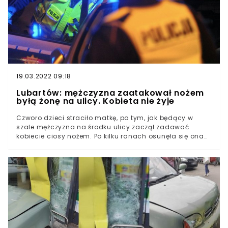
19.03.2022 09:18
Lubartów: mężczyzna zaatakował nożem
byłą żonę na ulicy. Kobieta nie żyje
Czworo dzieci straciło matkę, po tym, jak będący w
szale mężczyzna na środku ulicy zaczął zadawać
kobiecie ciosy nożem. Po kilku ranach osunęła się ona
na chodnik. Szczegóły tej zbrodni wstrząsają. To nie
pierwszy atak agresji z jego strony.Wstrząsające
zdarzenie w Lubartowie w województwie lubelskim.
Mężczyzna na środku ulicy zadźgał kobietę.Ofiara nie
była przypadkowa. Nożownik najpierw podszedł do
kobiety idącej ze swoim partnerem, po czym zaczął się z
nią kłócić. Jako następny w ruch poszedł nóż.