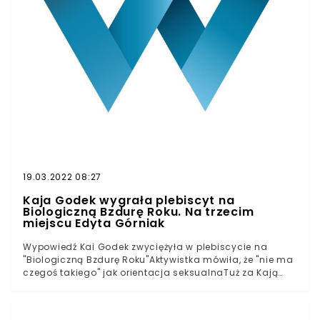
19.03.2022 08:27
Kaja Godek wygrała plebiscyt na
Biologiczną Bzdurę Roku. Na trzecim
miejscu Edyta Górniak
Wypowiedź Kai Godek zwyciężyła w plebiscycie na
"Biologiczną Bzdurę Roku"Aktywistka mówiła, że "nie ma
czegoś takiego" jak orientacja seksualnaTuż za Kają
Godek uplasowały się Joanna Scheuring-Wielgus i
Edyta Górniak2020 r. należał do Kai Godek, choć
zwycięstwo na pewno nie przyszło jej łatwo. Jej