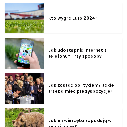
2021Nawet jeśli prokuratura będzie dążyć do umorzenia
bądź odmowy wszczęcia śledztwa, niezbędne jest
przygotowanie obszernego uzasadnienia. Niezbędne
Kto wygra Euro 2024?
może być także przesłuchanie Joanny Scheuring-
Wielgus, by zbadać podstawy jej podejrzeń,
kierowanych pod adresem prymasa i biskupów.
Jak udostępnić internet z
telefonu? Trzy sposoby
Jak zostać politykiem? Jakie
trzeba mieć predyspozycje?
Jakie zwierzęta zapadają w
sen zimowy?