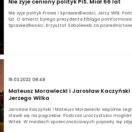
Nie żyje ceniony polityk PiS. Miał 66 lat
Nie żyje polityk Prawa i Sprawiedliwości, Jerzy Wilk. 
lat. O śmierci byłego prezydenta Elbląga poinformo
Sprawiedliwości. Krzysztof Sobolewski za pośrednictw
Odpoczynek Racz Mu Dać, Panie, a Światłość Wiekuist
Wiecznym. Amen" - czytamy we wpisie Krzysztofa Sob
szpitalu pod opieką lekarzy specjalistów. Spoczywaj w
Mu Dać, Panie, a Światłość Wiekuista Niechaj Mu Świ
@WilkJerzy pic.twitter.com/0OuVZg8cgP— Krzysztof So
Na ten moment nie są znane przyczyny śmierci Jerzeg
planowanej ceremonii pogrzebowej. Obecnie jego man
liście wyborczej.
19.03.2022 08:48
Mateusz Morawiecki i Jarosław Kaczyński 
Jerzego Wilka
Jarosław Kaczyński i Mateusz Morawiecki wspólnie żegn
stawili się na pogrzebie. Podczas uroczystości mogliśm
Witek. W mediach społecznościowych pojawiły się zdję
miał miejsce dziś, w piątek 21 maja. Na miejscu stawili