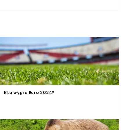
półpracownicy i wyborcy zmarłego parlamentarzysty.
jny do żałobników, w którym podkreśliła zasługi
 jeszcze w Sejmie Jarosław Kaczyński akcentował i
rm wdrażanych przez Zjednoczoną Prawicę.
 IX kadencji.🖊️📜👉https://t.co/s0nYVJyVOX
aSejmu) May 21, 2021
Kto wygra Euro 2024?