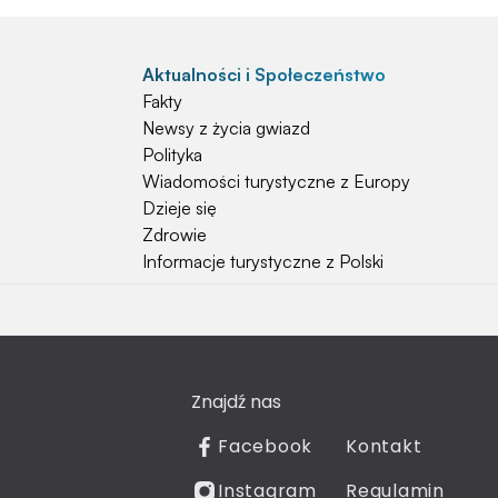
Aktualności i Społeczeństwo
Fakty
Newsy z życia gwiazd
Polityka
Wiadomości turystyczne z Europy
Dzieje się
Zdrowie
Informacje turystyczne z Polski
Natura i Hobby
Psy
Koty
Znajdź nas
Rośliny
Technologia
Facebook
Kontakt
Znaki zodiaku
Instagram
Regulamin
Piłka nożna