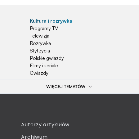
Kultura i rozrywka
Programy TV
Telewizja
Rozrywka
Styl życia
Polskie gwiazdy
Filmy i seriale
Gwiazdy
WIĘCEJ TEMATÓW
Popularne tematy
Przepisy
Szkoła
Wieś
Emerytura
Autorzy artykułów
Smakosze
Archiwum
Dziecko