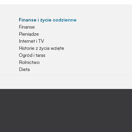
Finanse i życie codzienne
Finanse
Pieniądze
Internet i TV
Historie z życia wzięte
Ogród i taras
Rolnictwo
Dieta
Najchętniej czytane
Jakiej używać ziemi do kwiatków?
Czy rolnicy mogą otrzymać emerytury
stażowe?
Jak o siebie zadbać? Sezon wiosenno letni za
pasem
Jak zadbać o zdrowie przedszkolaka?