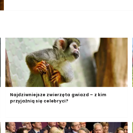
Elżbieta Witek, a także rodzina, bliscy oraz dawni ws
Marszałkini Sejmu skierowała specjalny list kondolency
zmarłego na rzecz rozwoju kraju. Warto podkreślić, że
zwracał uwagę na rolę Jerzego Wilka w procesie refo
Uroczystości pogrzebowe śp. Jerzego Wilka, posła VIII i
pic.twitter.com/8NVgPvznUP— Sejm RP🇵🇱 (@Kancelari
Najdziwniejsze zwierzęta gwiazd – z kim
przyjaźnią się celebryci?