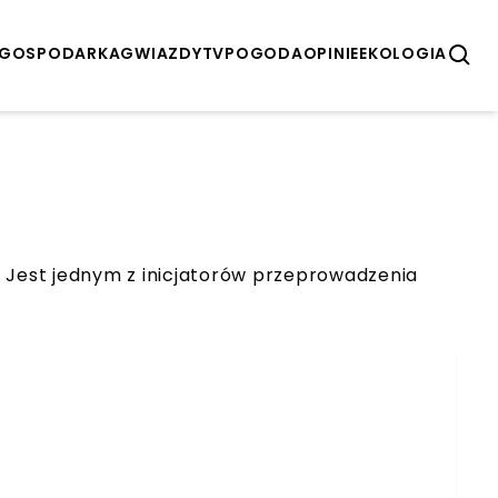
GOSPODARKA
GWIAZDY
TV
POGODA
OPINIE
EKOLOGIA
a. Jest jednym z inicjatorów przeprowadzenia