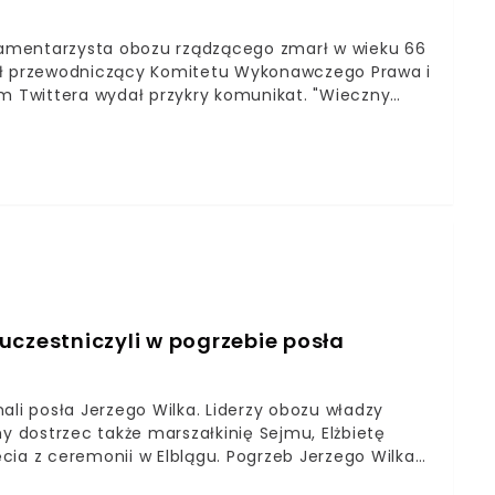
Parlamentarzysta obozu rządzącego zmarł w wieku 66
wał przewodniczący Komitetu Wykonawczego Prawa i
em Twittera wydał przykry komunikat. "Wieczny
a Niechaj Mu Świeci. Niech Odpoczywa w Pokoju
olewskiego. Jerzy Wilk zmarł w wojewódzkim
 Pokoju Przyjacielu 🙏🙏🙏 Wieczny Odpoczynek Racz
eci. Niech Odpoczywa w Pokoju Wiecznym. Amen🙏
bolewski 🇵🇱100PL🇵🇱 (@AC_Sobol) May 16, 2021
o Wilka. Nie podano informacji na temat
dat przejmie kandydat z najlepszym wynikiem na
uczestniczyli w pogrzebie posła
ali posła Jerzego Wilka. Liderzy obozu władzy
y dostrzec także marszałkinię Sejmu, Elżbietę
cia z ceremonii w Elblągu. Pogrzeb Jerzego Wilka
 się Jarosław Kaczyński, Mateusz Morawiecki,