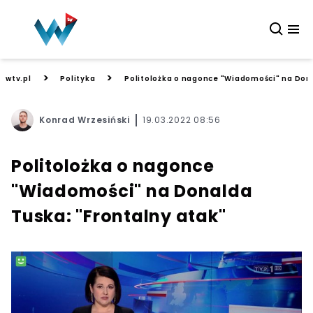
>
>
wtv.pl
Polityka
Politolożka o nagonce "Wiadomości" na Dona
Konrad Wrzesiński
19.03.2022 08:56
Politolożka o nagonce
"Wiadomości" na Donalda
Tuska: "Frontalny atak"