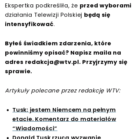
Ekspertka podkreśliła, że
przed wyborami
działania Telewizji Polskiej
będą się
intensyfikować
.
Byłeś świadkiem zdarzenia, które
powinniśmy opisać? Napisz maila na
adres
redakcja@wtv.pl
. Przyjrzymy się
sprawie.
Artykuły polecane przez redakcję WTV:
Tusk: jestem Niemcem na pełnym
etacie. Komentarz do materiałów
“Wiadomości”
Donald Tusk rzuca wyzwanie