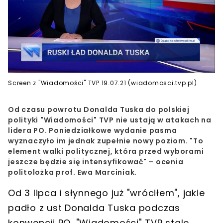
Screen z "Wiadomości" TVP 19.07.21 (wiadomosci.tvp.pl)
Od czasu powrotu Donalda Tuska do polskiej
polityki "Wiadomości" TVP nie ustają w atakach na
lidera PO. Poniedziałkowe wydanie pasma
wyznaczyło im jednak zupełnie nowy poziom. "To
element walki politycznej, która przed wyborami
jeszcze będzie się intensyfikować" – ocenia
politolożka prof. Ewa Marciniak.
Od 3 lipca i słynnego już
"wróciłem"
, jakie
padło z ust
Donalda Tuska
podczas
konwencji PO,
"Wiadomości" TVP
stale