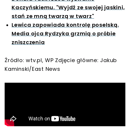
Kaczyńskiemu. "Wyjdź ze swojej jaskini,
stań ze mną twarzą w twarz"
Lewica zapowiada kontrolę poselską.
Media ojca Rydzyka grzmią o próbie
zniszczenia
Źródło: wtv.pl, WP Zdjęcie główne: Jakub
Kaminski/East News