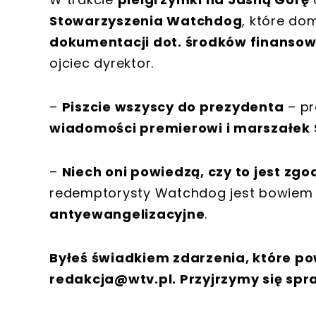
Stowarzyszenia Watchdog
, które do
dokumentacji dot. środków finanso
ojciec dyrektor.
–
Piszcie wszyscy do prezydenta
– pr
wiadomości premierowi i marszałek
–
Niech oni powiedzą, czy to jest zgo
redemptorysty Watchdog jest bowiem
antyewangelizacyjne
.
Byłeś świadkiem zdarzenia, które po
redakcja@wtv.pl
. Przyjrzymy się spr