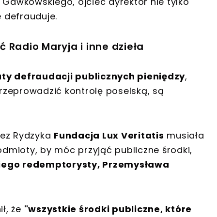
a Gawkowskiego
, ojciec dyrektor
nie tylko
e
defrauduje
.
 Radio Maryja i inne dzieła
uty defraudacji publicznych pieniędzy
,
rzeprowadzić kontrolę poselską, są
zez Rydzyka
Fundacja Lux Veritatis
musiała
odmioty, by móc przyjąć publiczne środki,
kiego redemptorysty, Przemysława
ił, że
"wszystkie środki publiczne, które