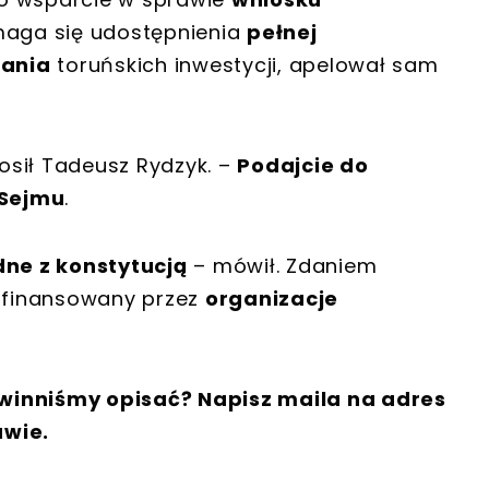
maga się udostępnienia
pełnej
wania
toruńskich inwestycji, apelował sam
osił Tadeusz Rydzyk. –
Podajcie do
 Sejmu
.
dne z konstytucją
– mówił. Zdaniem
 finansowany przez
organizacje
winniśmy opisać? Napisz maila na adres
awie.