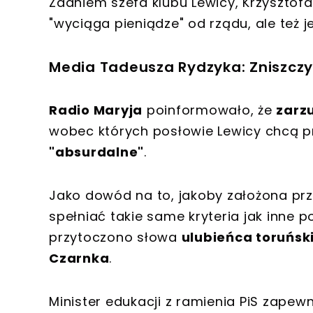
Zdaniem szefa klubu Lewicy,
Krzysztof
"wyciąga pieniądze"
od rządu, ale też j
Media Tadeusza Rydzyka: Zniszczyć
Radio Maryja
poinformowało, że
zarz
wobec których posłowie Lewicy chcą p
"absurdalne"
.
Jako dowód na to, jakoby założona pr
spełniać takie same kryteria jak inne p
przytoczono słowa
ulubieńca toruńs
Czarnka
.
Minister edukacji z ramienia PiS zapewn