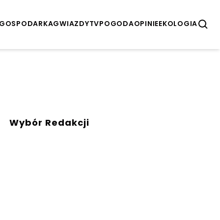
GOSPODARKA
GWIAZDY
TV
POGODA
OPINIE
EKOLOGIA
Wybór Redakcji