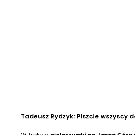
Tadeusz Rydzyk: Piszcie wszyscy 
W trakcie
pielgrzymki na Jasną Górę