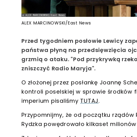
ALEX MARCINOWSKI/East News
Przed tygodniem posłowie Lewicy zapo
państwa płyną na przedsięwzięcia oj
grzmią o ataku. "Pod przykrywką rze
zniszczyć Radio Maryja".
O złożonej przez posłankę
Joannę Sche
kontroli poselskiej
w sprawie
środków f
imperium
pisaliśmy
TUTAJ
.
Przypomnijmy, że
od początku rządów P
Rydzka powędrowało
kilkaset milionów