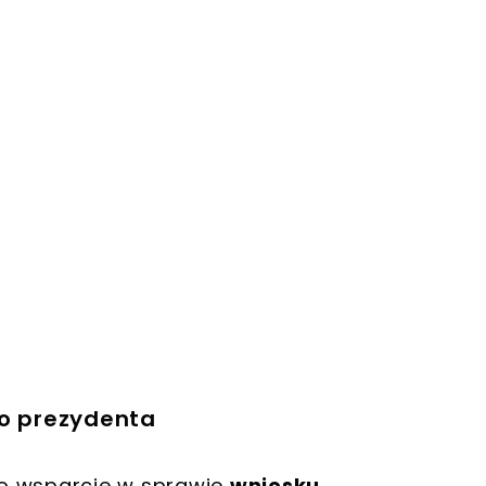
do prezydenta
o wsparcie w sprawie
wniosku