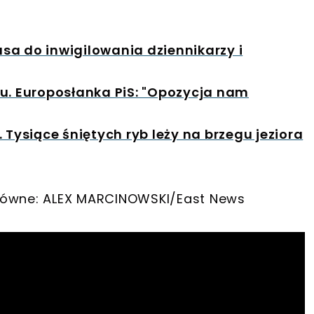
sa do inwigilowania dziennikarzy i
iu. Europosłanka PiS: "Opozycja nam
 Tysiące śniętych ryb leży na brzegu jeziora
e główne: ALEX MARCINOWSKI/East News