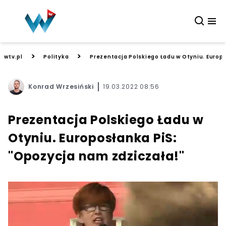
>
>
wtv.pl
Polityka
Prezentacja Polskiego Ładu w Otyniu. Europ
Konrad Wrzesiński
19.03.2022 08:56
Prezentacja Polskiego Ładu w
Otyniu. Europosłanka PiS:
"Opozycja nam zdziczała!"