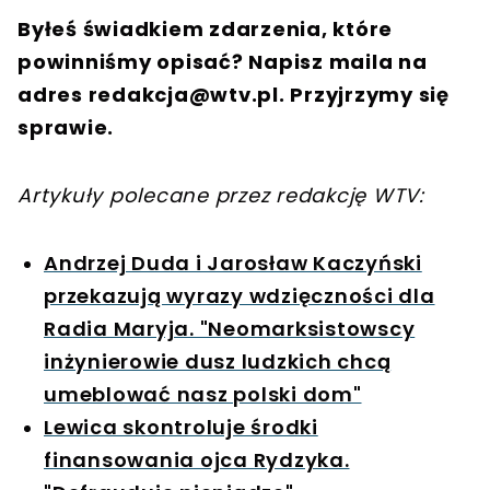
Byłeś świadkiem zdarzenia, które
powinniśmy opisać? Napisz maila na
adres
redakcja@wtv.pl
. Przyjrzymy się
sprawie.
Artykuły polecane przez redakcję WTV:
Andrzej Duda i Jarosław Kaczyński
przekazują wyrazy wdzięczności dla
Radia Maryja. "Neomarksistowscy
inżynierowie dusz ludzkich chcą
umeblować nasz polski dom"
Lewica skontroluje środki
finansowania ojca Rydzyka.