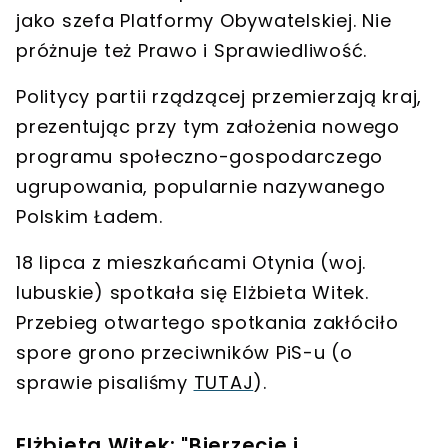
jako szefa Platformy Obywatelskiej. Nie
próżnuje też
Prawo i Sprawiedliwość
.
Politycy partii rządzącej przemierzają kraj,
prezentując przy tym
założenia nowego
programu społeczno-gospodarczego
ugrupowania, popularnie nazywanego
Polskim Ładem
.
18 lipca z mieszkańcami
Otynia
(woj.
lubuskie) spotkała się
Elżbieta Witek
.
Przebieg otwartego spotkania zakłóciło
spore grono przeciwników PiS-u
(o
sprawie pisaliśmy
TUTAJ
).
Elżbieta Witek: "Bierzecie i