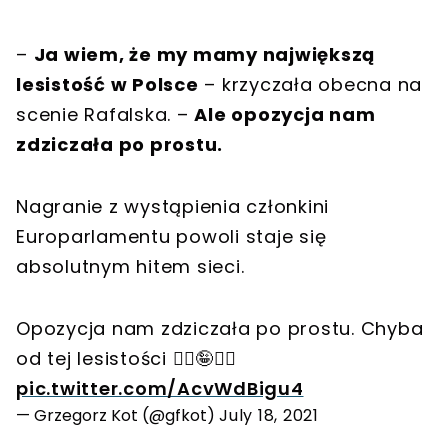
–
Ja wiem, że my mamy największą
lesistość w Polsce
– krzyczała obecna na
scenie Rafalska. –
Ale opozycja nam
zdziczała po prostu.
Nagranie z wystąpienia członkini
Europarlamentu powoli staje się
absolutnym hitem sieci.
Opozycja nam zdziczała po prostu. Chyba
od tej lesistości 🤷‍♂️🤪🤦‍♂️
pic.twitter.com/AcvWdBigu4
— Grzegorz Kot (@gfkot)
July 18, 2021