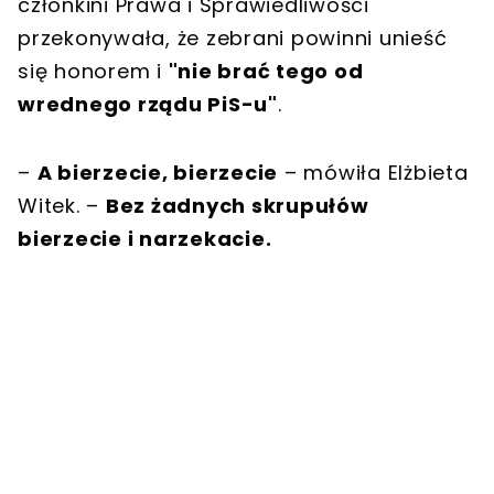
członkini Prawa i Sprawiedliwości
przekonywała, że zebrani powinni unieść
się honorem i
"nie brać tego od
wrednego rządu PiS-u"
.
–
A bierzecie, bierzecie
– mówiła Elżbieta
Witek. –
Bez żadnych skrupułów
bierzecie i narzekacie.