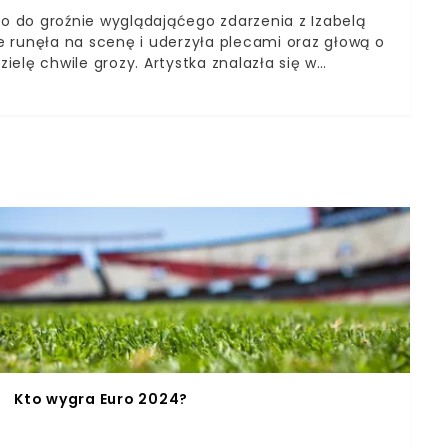
ło do groźnie wyglądająćego zdarzenia z Izabelą
unęła na scenę i uderzyła plecami oraz głową o
zielę chwile grozy. Artystka znalazła się w
o wykonaniu przez Izabelę Trojanowską przeboju
a się zachwyconej publiczności i zrobiła krok do
go upadku.
Kto wygra Euro 2024?