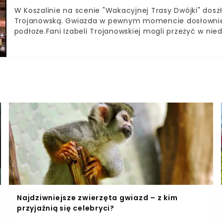
W Koszalinie na scenie "Wakacyjnej Trasy Dwójki" dosz
Trojanowską. Gwiazda w pewnym momencie dosłownie r
podłoże.Fani Izabeli Trojanowskiej mogli przeżyć w nied
wyjątkowo groźnej sytuacji. Do zdarzenia doszło już p
Ireny Santor "Już nie ma dzikich plaż". Gwiazda ukłonił
tyłu. To właśnie wtedy doszło do groźnie wyglądające
Najdziwniejsze zwierzęta gwiazd – z kim
przyjaźnią się celebryci?