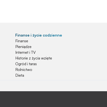
Finanse i życie codzienne
Finanse
Pieniądze
Internet i TV
Historie z życia wzięte
Ogród i taras
Rolnictwo
Dieta
Najchętniej czytane
Jakiej używać ziemi do kwiatków?
Czy rolnicy mogą otrzymać emerytury