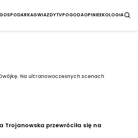
GOSPODARKA
GWIAZDY
TV
POGODA
OPINIE
EKOLOGIA
ą Dwójkę. Na ultranowoczesnych scenach
la Trojanowska przewróciła się na