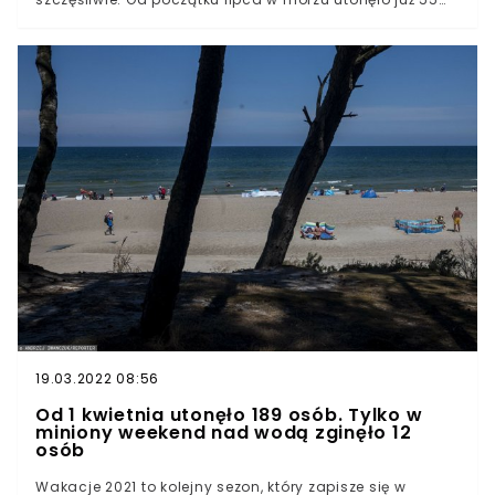
osób. Jednak niektórzy urlopowicze bagatelizują
zagrożenie. Nawet widok topielca nie powstrzymuje ich
od kąpieli.
19.03.2022 08:56
Od 1 kwietnia utonęło 189 osób. Tylko w
miniony weekend nad wodą zginęło 12
osób
Wakacje 2021 to kolejny sezon, który zapisze się w