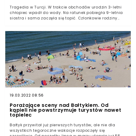
Tragedia w Turcji. W trakcie obchodów urodzin 3-letni
chłopiec wpadł do wody. Na ratunek pobiegła 9-letnia
siostra i sama zaczęła się topić. Członkowie rodziny
rzucili się na pomoc, ale bezskutecznie. Woda zabrała
w sumie 5 osób.
19.03.2022 08:56
Porażające sceny nad Bałtykiem. Od
kąpieli nie powstrzymuje turystów nawet
topielec
Bałtyk przywitał już pierwszych turystów, ale nie dla
wszystkich tegoroczne wakacje rozpoczęły się
szczęśliwie. Od początku lipca w morzu utonęło już 55