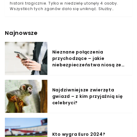
historii tragicznie. Tylko w niedzielę utonęły 4 osoby.
Wszystkich tych zgonów dało się uniknąć. Służby
apelują o rozwagę, wystarczy odrobina rozsądku, by nie
narażać życia swojego, swoich najbliższych oraz
ratowników.Dane przekazywane przez Rządowe Centrum
Bezpieczeństwa na temat zgonów w czasie trwania
Najnowsze
wakacji 2021 są wyjątkowo dramatyczne.Nadal wielu
urlopowiczów ginie z powodu utonięcia. Przyczyn jest
wiele, jednak efekt zawsze przynosi ze sobą mobilizację
Nieznane połączenia
służb. Niestety ratownicy nie zawsze są w stanie pomóc
przychodzące – jakie
poszkodowanym.
niebezpieczeństwa niosą ze
sobą?
Najdziwniejsze zwierzęta
gwiazd – z kim przyjaźnią się
celebryci?
Kto wygra Euro 2024?