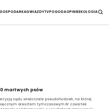
GOSPODARKA
GWIAZDY
TV
POGODA
OPINIE
EKOLOGIA
250 martwych psów
cyzją sądu właściciele pseudohodowli, na której
ymiesięcznym aresztem tymczasowym.W czwartek