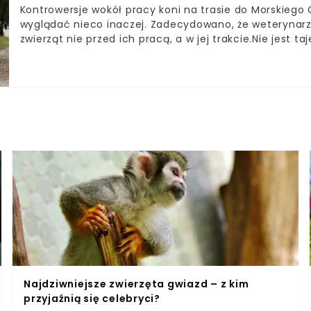
Kontrowersje wokół pracy koni na trasie do Morskieg
wyglądać nieco inaczej. Zadecydowano, że weterynar
zwierząt nie przed ich pracą, a w jej trakcie.Nie jest 
w Tatrach jest ciężka. Co roku działacze na rzecz och
wykorzystywaniu.Krytyce poddawane jest przede wszys
w słońcu. Dodatkowo w dyskusji podkreśla się, że wozy
bardzo często przeciążone.Dalsza część artykułu pod
Najdziwniejsze zwierzęta gwiazd – z kim
przyjaźnią się celebryci?