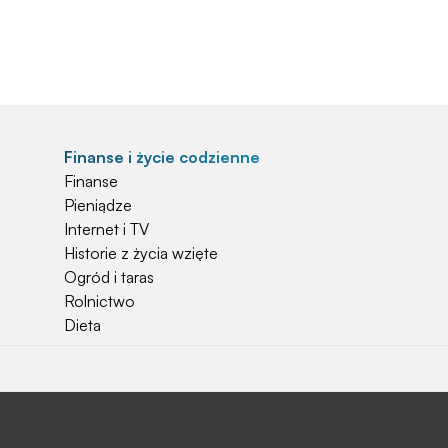
Finanse i życie codzienne
Finanse
Pieniądze
Internet i TV
Historie z życia wzięte
Ogród i taras
Rolnictwo
Dieta
Najchętniej czytane
Jakiej używać ziemi do kwiatków?
Czy rolnicy mogą otrzymać emerytury