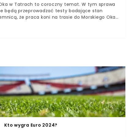
o Oka w Tatrach to coroczny temat. W tym sprawa
ze będą przeprowadzać testy badające stan
tajemnicą, że praca koni na trasie do Morskiego Oka
rony praw zwierząt alarmują o ich
tkim zmuszanie zwierząt do wielogodzinnej pracy
 ciągnięte przez konie w stronę Morskiego Oka są
 materiałem wideo.
Kto wygra Euro 2024?