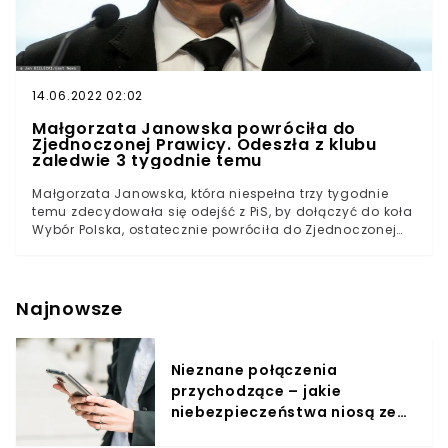
14.06.2022 02:02
Małgorzata Janowska powróciła do
Zjednoczonej Prawicy. Odeszła z klubu
zaledwie 3 tygodnie temu
Małgorzata Janowska, która niespełna trzy tygodnie
temu zdecydowała się odejść z PiS, by dołączyć do koła
Wybór Polska, ostatecznie powróciła do Zjednoczonej
Prawicy. Jak twierdzi, zawarła kompromis z Jarosławem
Kaczyńskim. Działalność w odcięciu od rządowej
pępowiny nie potrwała zbyt długo. Powrót "córki
marnotrawnej"Niecałe trzy tygodnie temu Małgorzata
Najnowsze
Janowska wraz z posłami Zbigniewem Girzyńskim i
Arkadiuszem Czartoryskim, zadecydowała o odejściu z
Prawa i Sprawiedliwości. Politycy postanowili założyć
Nieznane połączenia
własne koło sejmowe, które nazwali Wybór Polska.
przychodzące – jakie
Powodem miały być nieporozumienia dotyczące
określonych kwestii, w przypadku Janowskiej była to
niebezpieczeństwa niosą ze
niezgoda na politykę energetyczną prowadzoną przez
sobą?
PiS. Choć Zjednoczonej Prawicy zagrażał brak