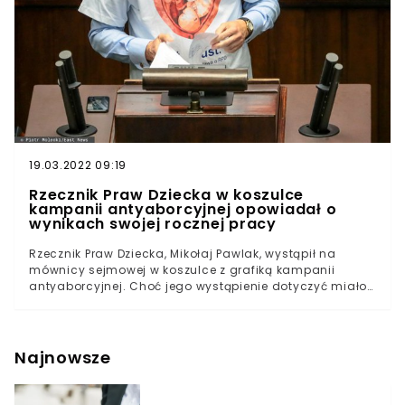
19.03.2022 09:19
Rzecznik Praw Dziecka w koszulce
kampanii antyaborcyjnej opowiadał o
wynikach swojej rocznej pracy
Rzecznik Praw Dziecka, Mikołaj Pawlak, wystąpił na
mównicy sejmowej w koszulce z grafiką kampanii
antyaborcyjnej. Choć jego wystąpienie dotyczyć miało
sprawozdania z działalności, ta zniknęła całkowicie,
przykryta przekazem promowanym przez rzecznika.
Politycy opozycji pokazywali zdjęcia Pawlaka i pytali go,
czy mu nie wstyd.
Najnowsze