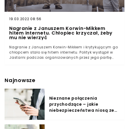
19.03.2022 08:56
Nagranie z Januszem Korwin-Mikkem
hitem internetu. Chłopiec krzyczał, żeby
mu nie wierzyć
Nagranie z Januszem Korwin-Mikkem i krytykującym go
chłopcem stało się hitem internetu. Polityk wystąpił w
Jastarni podczas organizowanych przez jego partię
"Wakacji z Konfederacją". Chłopiec, który pojawił się
pod podium i krzyczał w jego kierunku, twierdził, że
politykowi nie można ufać. Działacze Konfederacji
przyglądali się sytuacji z pobłażliwym uśmiechem.
Najnowsze
Nieznane połączenia
przychodzące – jakie
niebezpieczeństwa niosą ze
sobą?