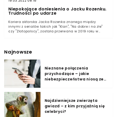
19.03.2022 08:15
Niepokojące doniesienia o Jacku Rozenku.
Trudności po udarze
Kariera aktorska Jacka Rozenka znanego między
innymi z serialów takich jak "Klan", "Na dobre i na złe"
czy "Złotopolscy", została przerwana w 2019 roku w
wyniku dramatycznego incydentu, gdy aktor doznał
udaru w trakcie podróży służbowej.Jak relacjonowało
Radio ZET, gdy Jacek Rozenek trafił do szpitala po
udarze, lekarze mieli wątpliwości, czy odzyska
Najnowsze
sprawność. Aktor uległ paraliżowi, miał również
trudności z mówieniem. Na początku pojawiały się
nawet obawy, że może umrzeć.- Zadzwonił telefon,
Nieznane połączenia
ojciec nie chciał, żeby kogokolwiek informować, ale
przychodzące – jakie
sytuacja była krytyczna. Lekarze mówili, że umiera i nie
przeżyje nocy. Więc pojechałem się pożegnać z ojcem.
niebezpieczeństwa niosą ze
Ze wszystkich stron dostawałem informacje, że to już
sobą?
koniec - mówił przywoływany przez Wirtualną Polskę syn
aktora, Adrian.
Najdziwniejsze zwierzęta
gwiazd – z kim przyjaźnią się
celebryci?