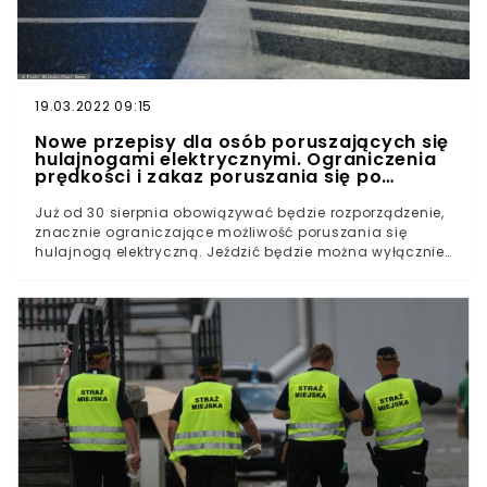
19.03.2022 09:15
Nowe przepisy dla osób poruszających się
hulajnogami elektrycznymi. Ograniczenia
prędkości i zakaz poruszania się po
ulicach
Już od 30 sierpnia obowiązywać będzie rozporządzenie,
znacznie ograniczające możliwość poruszania się
hulajnogą elektryczną. Jeździć będzie można wyłącznie
drogami rowerowymi, przy ograniczeniu prędkości do
20 km/h. Niezastosowanie się do nowych przepisów
skutkować będzie mandatem. Ograniczenia dla
hulajnóg Od 30 sierpnia obowiązywać będzie
nowelizacja, w myśl której wprowadzone zostaną
znaczne ograniczenia dotyczące poruszania się
hulajnogami elektrycznymi. Nowe przepisy regulować
mają kwestie prędkości, z jaką jechać można na
wspomnianym jednośladzie, dróg, którymi można się
na nim poruszać oraz dokumentów, którymi trzeba się
legitymować chcąc na nim jeździć. Po pierwsze -
hulajnogi zostają przeniesione na ścieżki i drogi dla