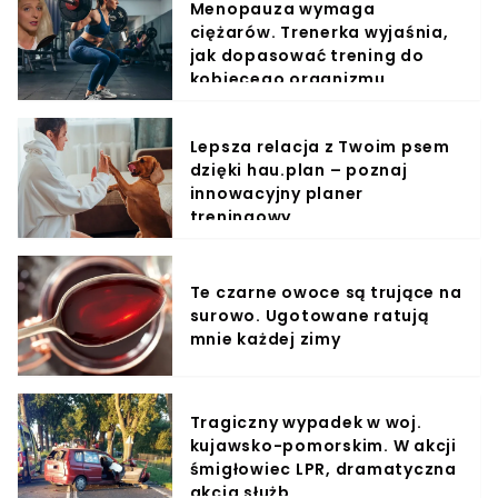
Menopauza wymaga
ciężarów. Trenerka wyjaśnia,
jak dopasować trening do
kobiecego organizmu
Lepsza relacja z Twoim psem
dzięki hau.plan – poznaj
innowacyjny planer
treningowy
Te czarne owoce są trujące na
surowo. Ugotowane ratują
mnie każdej zimy
Tragiczny wypadek w woj.
kujawsko-pomorskim. W akcji
śmigłowiec LPR, dramatyczna
akcja służb