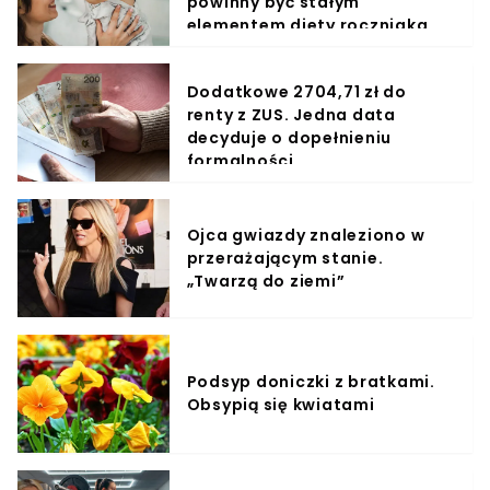
powinny być stałym
elementem diety roczniaka
Dodatkowe 2704,71 zł do
renty z ZUS. Jedna data
decyduje o dopełnieniu
formalności
Ojca gwiazdy znaleziono w
przerażającym stanie.
„Twarzą do ziemi”
Podsyp doniczki z bratkami.
Obsypią się kwiatami