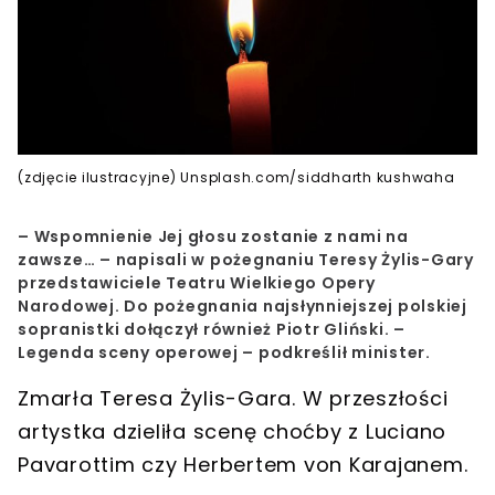
(zdjęcie ilustracyjne) Unsplash.com/siddharth kushwaha
– Wspomnienie Jej głosu zostanie z nami na
zawsze… – napisali w pożegnaniu Teresy Żylis-Gary
przedstawiciele Teatru Wielkiego Opery
Narodowej. Do pożegnania najsłynniejszej polskiej
sopranistki dołączył również Piotr Gliński.
–
Legenda sceny operowej
–
podkreślił minister.
Zmarła
Teresa Żylis-Gara
. W przeszłości
artystka dzieliła scenę choćby z
Luciano
Pavarottim
czy
Herbertem von Karajanem
.