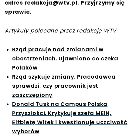
adres
redakcja@wtv.pl
. Przyjrzymy się
sprawie.
Artykuły polecane przez redakcję WTV
Rząd pracuje nad zmianami w
obostrzeniach. Ujawniono co czeka
Polaków
Rząd szykuje zmiany. Pracodawca
sprawdzi, czy pracownik jest
zaszczepiony
Donald Tusk na Campus Polska
Przyszłości. Krytykuje szefa MEiN,
Elżbietę Witek i kwestionuje uczciwość
wyborów